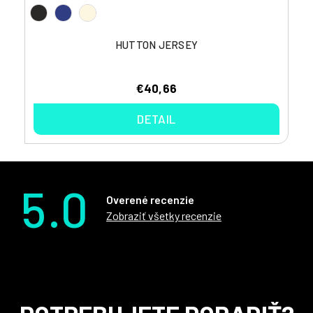
HUTTON JERSEY
€40,66
DETAIL
5.0
Overené recenzie
Zobraziť všetky recenzie
Z