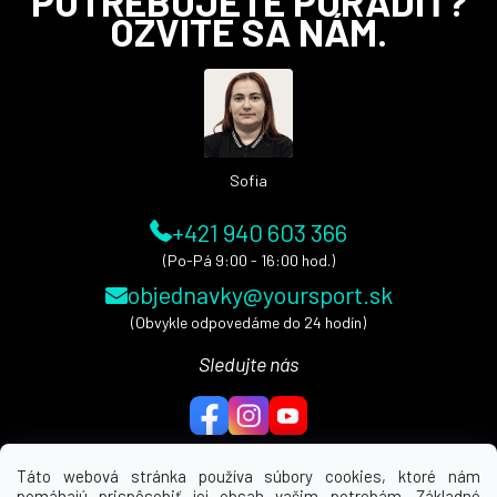
POTREBUJETE PORADIŤ?
á
OZVITE SA NÁM.
p
ä
t
i
e
Sofia
+421 940 603 366
(Po-Pá 9:00 - 16:00 hod.)
objednavky@yoursport.sk
(Obvykle odpovedáme do 24 hodín)
Sledujte nás
Táto webová stránka používa súbory cookies, ktoré nám
pomáhajú prispôsobiť jej obsah vašim potrebám. Základné