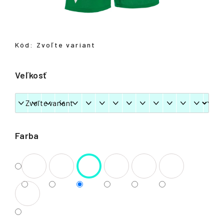
á
j
s
Kód:
Zvoľte variant
ť
?
Veľkosť
HĽADAŤ
Farba