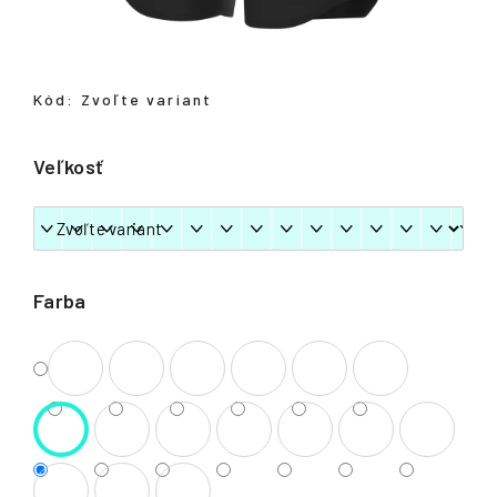
á
j
s
Kód:
Zvoľte variant
ť
?
Veľkosť
HĽADAŤ
Farba