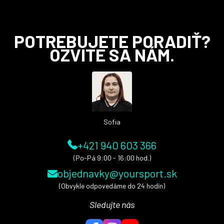
Z
POTREBUJETE PORADIŤ?
á
OZVITE SA NÁM.
p
ä
t
i
e
Sofia
+421 940 603 366
(Po-Pá 9:00 - 16:00 hod.)
objednavky@yoursport.sk
(Obvykle odpovedáme do 24 hodín)
Sledujte nás