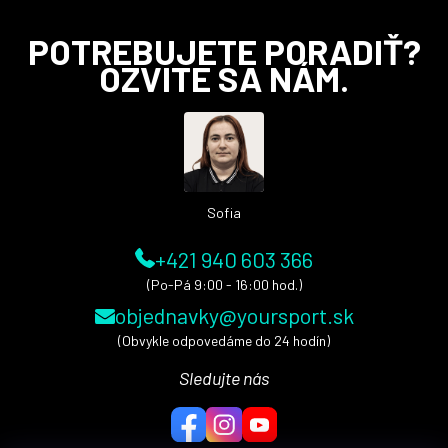
Z
POTREBUJETE PORADIŤ?
á
OZVITE SA NÁM.
p
ä
t
i
e
Sofia
+421 940 603 366
(Po-Pá 9:00 - 16:00 hod.)
objednavky@yoursport.sk
(Obvykle odpovedáme do 24 hodín)
Sledujte nás