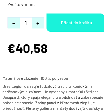
Zvoľte variant
−
+
€40,58
Jednotková
cena:
Materiálové zloženie: 100 % polyester
Dres Legion oslavuje futbalovú tradíciu ikonickým a
nadčasovým dizajnom. Je vyrobený z materiálu Striped
Jacquard, ktorý spája eleganciu a odolnosť a zabezpečuje
pohodlné nosenie. Zadný panel z Micromesh zlepšuje
priedušnosť. Pletený golier a manžety dodávajú klasický a