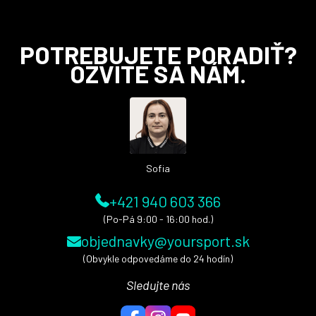
Z
POTREBUJETE PORADIŤ?
á
OZVITE SA NÁM.
p
ä
t
i
e
Sofia
+421 940 603 366
(Po-Pá 9:00 - 16:00 hod.)
objednavky@yoursport.sk
(Obvykle odpovedáme do 24 hodín)
Sledujte nás