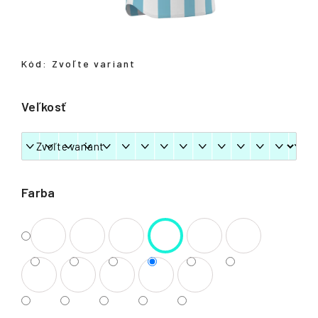
á
j
s
Kód:
Zvoľte variant
ť
?
Veľkosť
HĽADAŤ
Farba