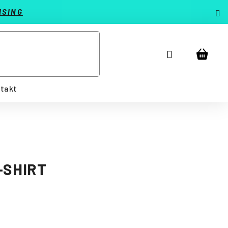
ISING
Prihlásenie
Náku
košík
takt
-SHIRT