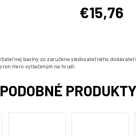
€15,76
Jednotková
cena:
ržateľnej bavlny zo zaručene sledovateľného dodávateľs
cron Hero vytlačeným na hrudi.