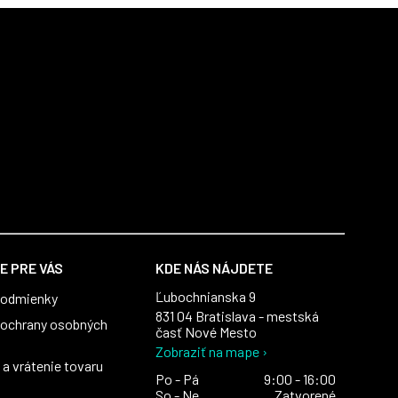
E PRE VÁS
KDE NÁS NÁJDETE
Ľubochnianska 9
podmienky
831 04 Bratislava - mestská
ochrany osobných
časť Nové Mesto
Zobraziť na mape ›
a vrátenie tovaru
Po - Pá
9:00 - 16:00
So - Ne
Zatvorené