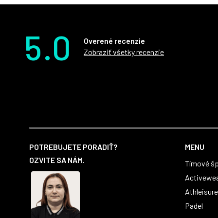
5.0
Overené recenzie
Zobraziť všetky recenzie
Z
á
POTREBUJETE PORADIŤ?
MENU
p
OZVITE SA NÁM.
Tímové šp
ä
t
Activewe
i
Athleisure
e
Padel