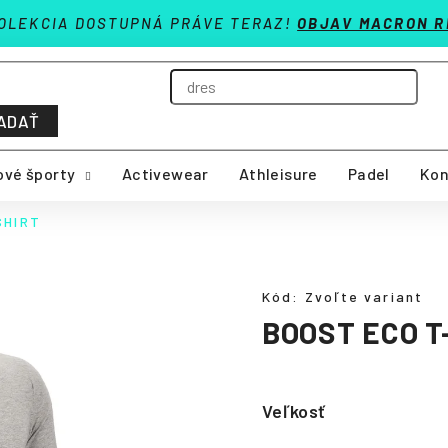
OLEKCIA DOSTUPNÁ PRÁVE TERAZ!
OBJAV MACRON R
ADAŤ
vé športy
Activewear
Athleisure
Padel
Kon
SHIRT
Kód:
Zvoľte variant
BOOST ECO T
Veľkosť