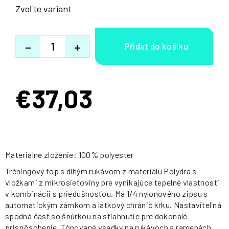
Zvoľte variant
−
+
€37,03
Jednotková
cena:
Materiálne zloženie: 100% polyester
Tréningový top s dlhým rukávom z materiálu Polydra s
vložkami z mikrosieťoviny pre vynikajúce tepelné vlastnosti
v kombinácii s priedušnosťou. Má 1/4 nylonového zipsu s
automatickým zámkom a látkový chránič krku. Nastaviteľná
spodná časť so šnúrkou na stiahnutie pre dokonalé
prispôsobenie. Tónované vsadky na rukávoch a ramenách.