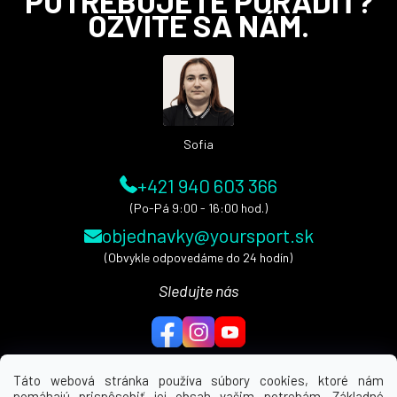
POTREBUJETE PORADIŤ?
á
OZVITE SA NÁM.
p
ä
t
i
e
Sofia
+421 940 603 366
(Po-Pá 9:00 - 16:00 hod.)
objednavky@yoursport.sk
(Obvykle odpovedáme do 24 hodín)
Sledujte nás
Táto webová stránka používa súbory cookies, ktoré nám
pomáhajú prispôsobiť jej obsah vašim potrebám. Základné