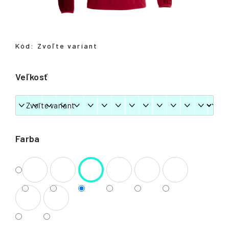
á
j
s
Kód:
Zvoľte variant
ť
?
Veľkosť
HĽADAŤ
Farba