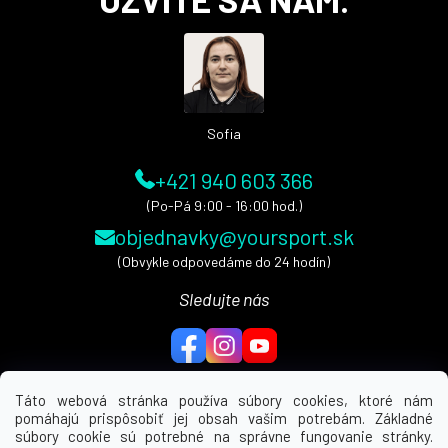
p
ä
t
i
e
Sofia
+421 940 603 366
(Po-Pá 9:00 - 16:00 hod.)
objednavky@yoursport.sk
(Obvykle odpovedáme do 24 hodín)
Sledujte nás
Táto webová stránka používa súbory cookies, ktoré nám
pomáhajú prispôsobiť jej obsah vašim potrebám. Základné
MENU
súbory cookie sú potrebné na správne fungovanie stránky.