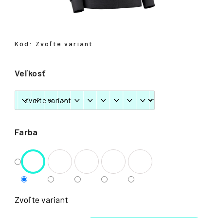
á
j
s
Kód:
Zvoľte variant
ť
?
Veľkosť
HĽADAŤ
Farba
Zvoľte variant