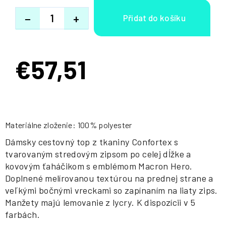
−
+
€57,51
Jednotková
cena:
Materiálne zloženie: 100% polyester
Dámsky cestovný top z tkaniny Confortex s
tvarovaným stredovým zipsom po celej dĺžke a
kovovým ťaháčikom s emblémom Macron Hero.
Doplnené melírovanou textúrou na prednej strane a
veľkými bočnými vreckami so zapínaním na liaty zips.
Manžety majú lemovanie z lycry. K dispozícii v 5
farbách.