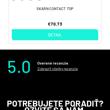
SKARN CONTACT TOP
€70,73
DETAIL
5.0
Overené recenzie
Zobraziť všetky recenzie
Z
POTREBUJETE PORADIŤ?
á
OZVITE SA NÁM.