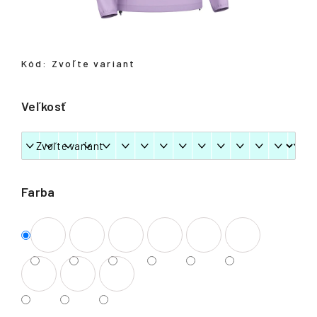
á
j
s
Kód:
Zvoľte variant
ť
?
Veľkosť
HĽADAŤ
Farba