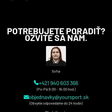
Z
POTREBUJETE PORADIŤ?
á
OZVITE SA NÁM.
p
ä
t
i
e
Sofia
+421 940 603 366
(Po-Pá 9:00 - 16:00 hod.)
objednavky@yoursport.sk
(Obvykle odpovedáme do 24 hodín)