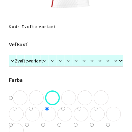
á
j
s
Kód:
Zvoľte variant
ť
?
Veľkosť
HĽADAŤ
Farba