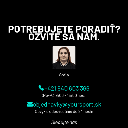
Z
POTREBUJETE PORADIŤ?
á
OZVITE SA NÁM.
p
ä
t
i
e
Sofia
+421 940 603 366
(Po-Pá 9:00 - 16:00 hod.)
objednavky@yoursport.sk
(Obvykle odpovedáme do 24 hodín)
Sledujte nás