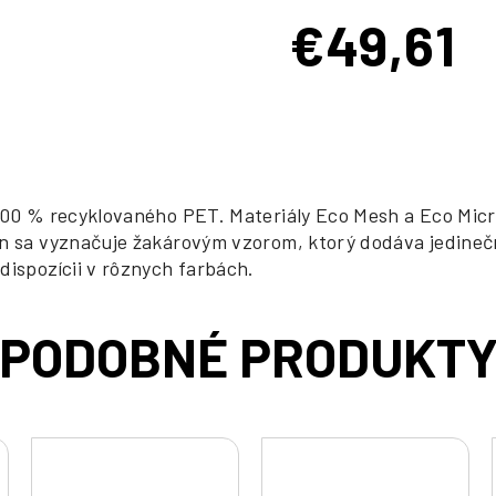
€49,61
Jednotková
cena:
 100 % recyklovaného PET. Materiály Eco Mesh a Eco Mic
jn sa vyznačuje žakárovým vzorom, ktorý dodáva jedineč
dispozícii v rôznych farbách.