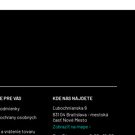
E PRE VÁS
KDE NÁS NÁJDETE
Ľubochnianska 9
podmienky
831 04 Bratislava - mestská
ochrany osobných
časť Nové Mesto
Zobraziť na mape ›
a vrátenie tovaru