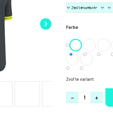
Farba
Zvoľte variant
−
+