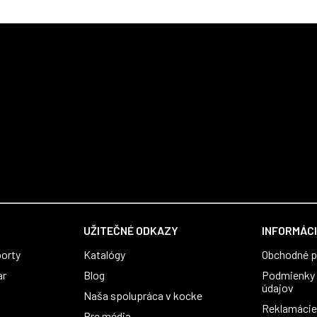
UŽITEČNÉ ODKAZY
INFORMÁCI
orty
Katalógy
Obchodné 
ar
Blog
Podmienky 
údajov
Naša spolupráca v kocke
Reklamácie 
Pre média