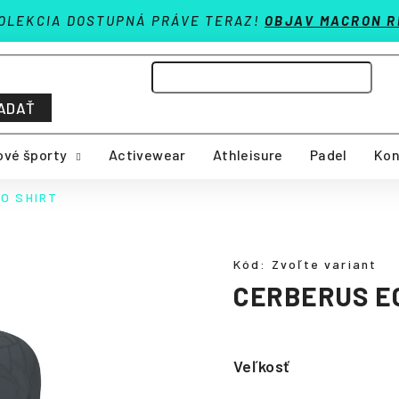
OLEKCIA DOSTUPNÁ PRÁVE TERAZ!
OBJAV MACRON R
ADAŤ
vé športy
Activewear
Athleisure
Padel
Kon
O SHIRT
Kód:
Zvoľte variant
CERBERUS E
Veľkosť