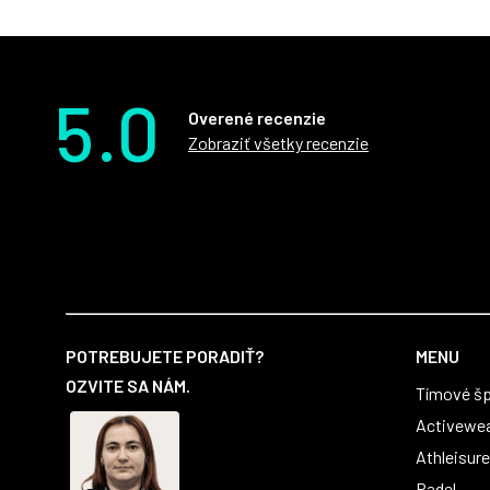
5.0
Overené recenzie
Zobraziť všetky recenzie
Z
á
POTREBUJETE PORADIŤ?
MENU
p
OZVITE SA NÁM.
Tímové šp
ä
t
Activewe
i
Athleisure
e
Padel