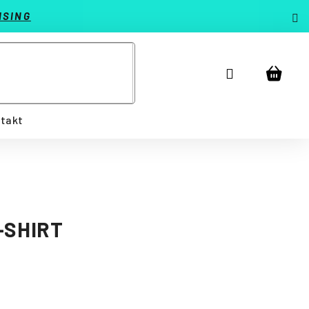
ISING
Prihlásenie
Náku
košík
takt
-SHIRT