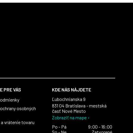
E PRE VÁS
KDE NÁS NÁJDETE
Ľubochnianska 9
podmienky
831 04 Bratislava - mestská
ochrany osobných
časť Nové Mesto
Zobraziť na mape ›
a vrátenie tovaru
Po - Pá
9:00 - 16:00
So - Ne
Zatvorené