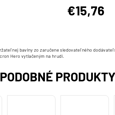
€15,76
Jednotková
cena:
ržateľnej bavlny zo zaručene sledovateľného dodávateľs
cron Hero vytlačeným na hrudi.