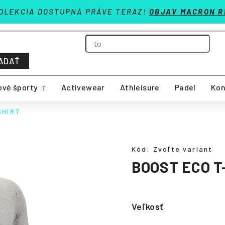
OLEKCIA DOSTUPNÁ PRÁVE TERAZ!
OBJAV MACRON R
ADAŤ
vé športy
Activewear
Athleisure
Padel
Kon
SHIRT
Kód:
Zvoľte variant
BOOST ECO T
Veľkosť