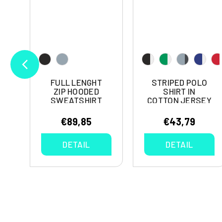
FULL LENGHT
STRIPED POLO
S
ZIP HOODED
SHIRT IN
SWEATSHIRT
COTTON JERSEY
ZITHER
FLAMENCO
€89,85
€43,79
DETAIL
DETAIL