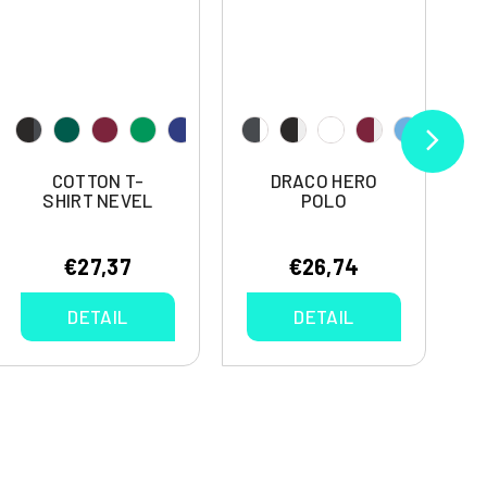
COTTON T-
DRACO HERO
SHIRT NEVEL
POLO
€27,37
€26,74
DETAIL
DETAIL