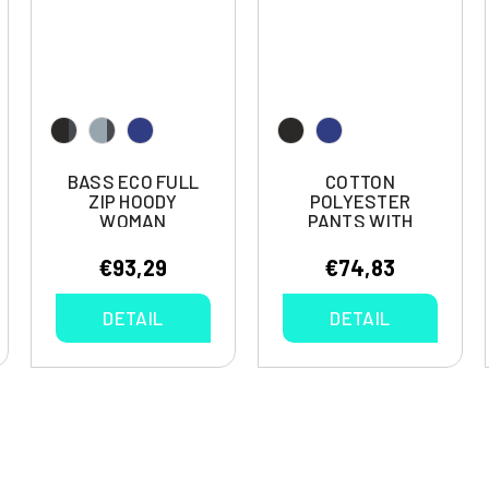
BASS ECO FULL
COTTON
ZIP HOODY
POLYESTER
WOMAN
PANTS WITH
SIDE POCKETS
ACCORDION
€93,29
€74,83
DETAIL
DETAIL