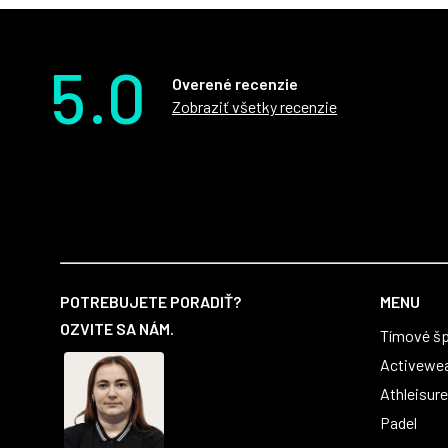
5.0
Overené recenzie
Zobraziť všetky recenzie
Z
á
POTREBUJETE PORADIŤ?
MENU
p
OZVITE SA NÁM.
Tímové šp
ä
t
Activewe
i
Athleisure
e
Padel