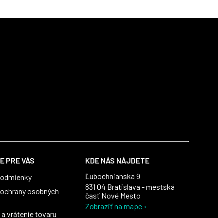
E PRE VÁS
KDE NÁS NÁJDETE
Ľubochnianska 9
podmienky
831 04 Bratislava - mestská
ochrany osobných
časť Nové Mesto
Zobraziť na mape ›
a vrátenie tovaru