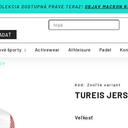
OLEKCIA DOSTUPNÁ PRÁVE TERAZ!
OBJAV MACRON R
ADAŤ
vé športy
Activewear
Athleisure
Padel
Kon
SEY
Kód:
Zvoľte variant
TUREIS JER
Veľkosť