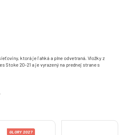
eťoviny, ktorá je ľahká a plne odvetraná. Vložky z
res Stoke 20-21 a je vyrazený na prednej strane s
GLORY 2027