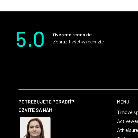
5.0
Overené recenzie
Zobraziť všetky recenzie
Z
á
POTREBUJETE PORADIŤ?
MENU
p
OZVITE SA NÁM.
Tímové šp
ä
t
Activewe
i
Athleisure