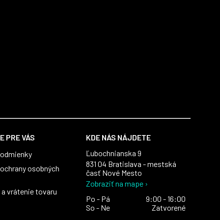
E PRE VÁS
KDE NÁS NÁJDETE
Ľubochnianska 9
podmienky
831 04 Bratislava - mestská
ochrany osobných
časť Nové Mesto
Zobraziť na mape ›
a vrátenie tovaru
Po - Pá
9:00 - 16:00
So - Ne
Zatvorené