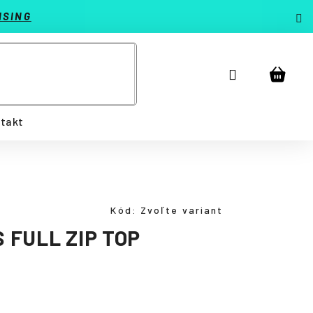
ISING
Prihlásenie
Náku
košík
takt
Kód:
Zvoľte variant
FULL ZIP TOP