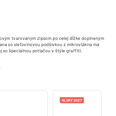
edovým tvarovaným zipsom po celej dĺžke doplneným
na so sieťovinovou podšívkou z mikrovlákna má
 so špeciálnou potlačou v štýle graffiti.
GLORY 2027