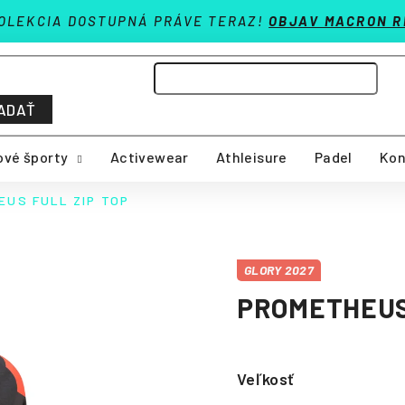
OLEKCIA DOSTUPNÁ PRÁVE TERAZ!
OBJAV MACRON R
ADAŤ
vé športy
Activewear
Athleisure
Padel
Kon
EUS FULL ZIP TOP
GLORY 2027
PROMETHEUS 
Veľkosť