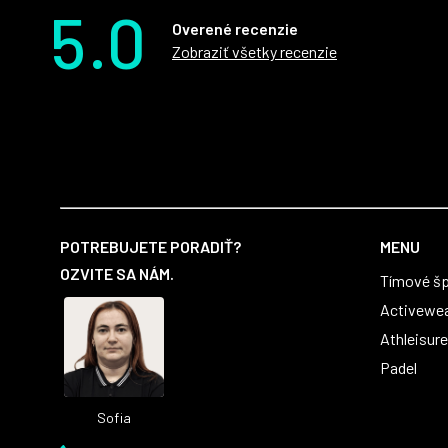
5.0
Overené recenzie
Zobraziť všetky recenzie
Z
á
POTREBUJETE PORADIŤ?
MENU
p
OZVITE SA NÁM.
Tímové šp
ä
t
Activewe
i
Athleisure
e
Padel
Sofia