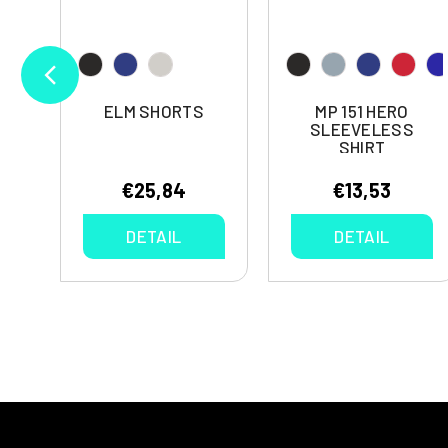
ELM SHORTS
MP 151 HERO
P
SLEEVELESS
SHIRT
€25,84
€13,53
DETAIL
DETAIL