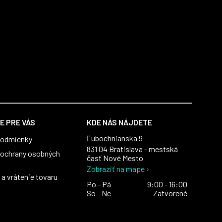
E PRE VÁS
KDE NÁS NÁJDETE
Ľubochnianska 9
podmienky
831 04 Bratislava - mestská
ochrany osobných
časť Nové Mesto
Zobraziť na mape ›
a vrátenie tovaru
Po - Pá
9:00 - 16:00
So - Ne
Zatvorené