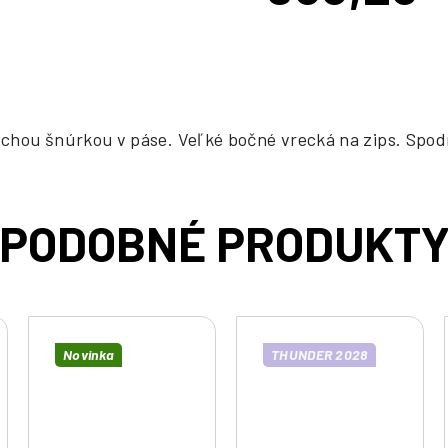
cena:
chou šnúrkou v páse. Veľké bočné vrecká na zips. Spodn
Novinka
THUNDER 2028