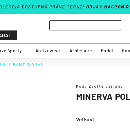
OLEKCIA DOSTUPNÁ PRÁVE TERAZ!
OBJAV MACRON R
ADAŤ
vé športy
Activewear
Athleisure
Padel
Kon
 POLY PANT WOMAN
Kód:
Zvoľte variant
MINERVA PO
Veľkosť