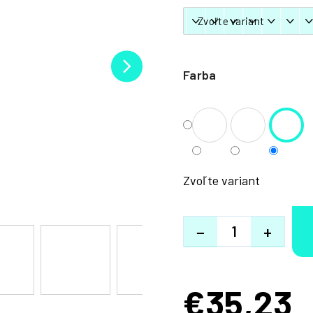
Farba
Zvoľte variant
−
+
€35,23
Jednotková