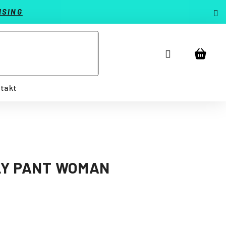
ISING
Prihlásenie
Náku
košík
takt
LY PANT WOMAN