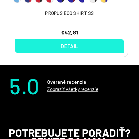
PROPUS ECO SHIRT SS
€42,81
DETAIL
5.0
Overené recenzie
Zobraziť všetky recenzie
Z
POTREBUJETE PORADIŤ?
á