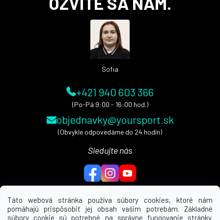
OZVITE SA NÁM.
p
ä
t
i
e
Sofia
+421 940 603 366
(Po-Pá 9:00 - 16:00 hod.)
objednavky@yoursport.sk
(Obvykle odpovedáme do 24 hodín)
Sledujte nás
Táto webová stránka používa súbory cookies, ktoré nám
pomáhajú prispôsobiť jej obsah vašim potrebám. Základné
MENU
súbory cookie sú potrebné na správne fungovanie stránky.