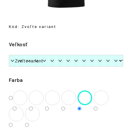
á
j
s
Kód:
Zvoľte variant
ť
?
Veľkosť
HĽADAŤ
Farba