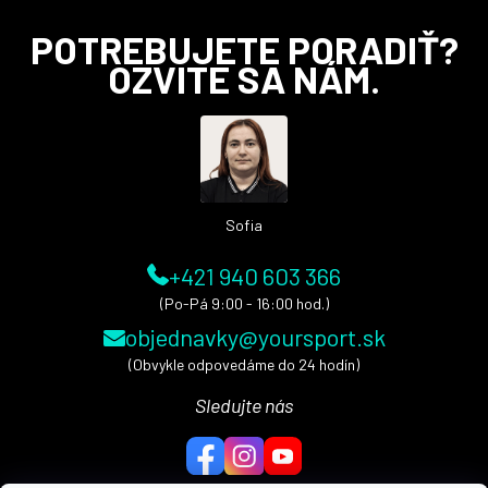
Z
POTREBUJETE PORADIŤ?
á
OZVITE SA NÁM.
p
ä
t
i
e
Sofia
+421 940 603 366
(Po-Pá 9:00 - 16:00 hod.)
objednavky@yoursport.sk
(Obvykle odpovedáme do 24 hodín)
Sledujte nás