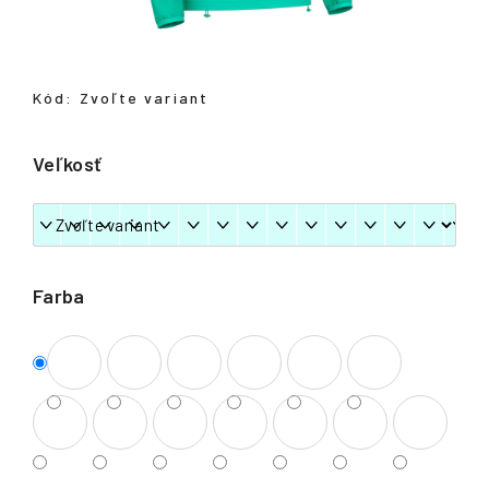
á
j
s
Kód:
Zvoľte variant
ť
?
Veľkosť
HĽADAŤ
Farba