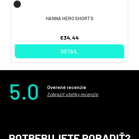
HANNA HERO SHORTS
€34,44
DETAIL
5.0
Overené recenzie
Zobraziť všetky recenzie
Z
POTREBUJETE PORADIŤ?