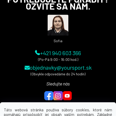
á
OZVITE SA NÁM.
p
ä
t
i
e
Sofia
+421 940 603 366
(Po-Pá 9:00 - 16:00 hod.)
objednavky@yoursport.sk
(Obvykle odpovedáme do 24 hodín)
Sledujte nás
Táto webová stránka používa súbory cookies, ktoré nám
pomáhajú prispôsobiť jej obsah vašim potrebám. Základné