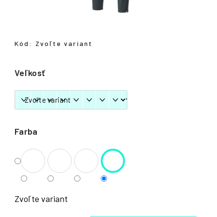
á
j
s
Kód:
Zvoľte variant
ť
?
Veľkosť
HĽADAŤ
Farba
Zvoľte variant