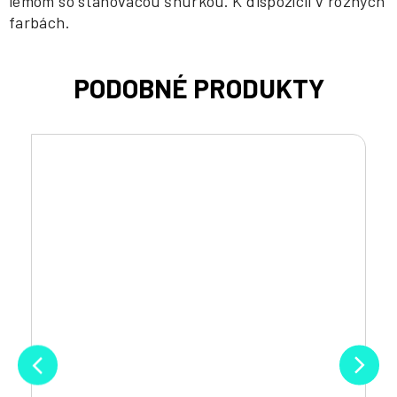
lemom so sťahovacou šnúrkou. K dispozícii v rôznych
farbách.