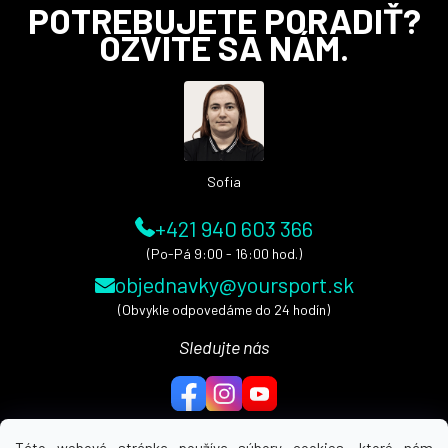
Z
POTREBUJETE PORADIŤ?
á
OZVITE SA NÁM.
p
ä
t
i
e
Sofia
+421 940 603 366
(Po-Pá 9:00 - 16:00 hod.)
objednavky@yoursport.sk
(Obvykle odpovedáme do 24 hodín)
Sledujte nás