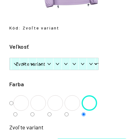
á
j
s
Kód:
Zvoľte variant
ť
?
Veľkosť
HĽADAŤ
Farba
Zvoľte variant