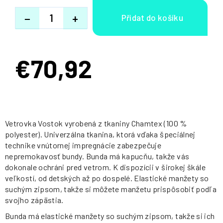
−
+
€70,92
Jednotková
cena:
Vetrovka Vostok vyrobená z tkaniny Chamtex (100 %
polyester). Univerzálna tkanina, ktorá vďaka špeciálnej
technike vnútornej impregnácie zabezpečuje
nepremokavosť bundy. Bunda má kapucňu, takže vás
dokonale ochráni pred vetrom. K dispozícii v širokej škále
veľkostí, od detských až po dospelé. Elastické manžety so
suchým zipsom, takže si môžete manžetu prispôsobiť podľa
svojho zápästia.
Bunda má elastické manžety so suchým zipsom, takže si ich