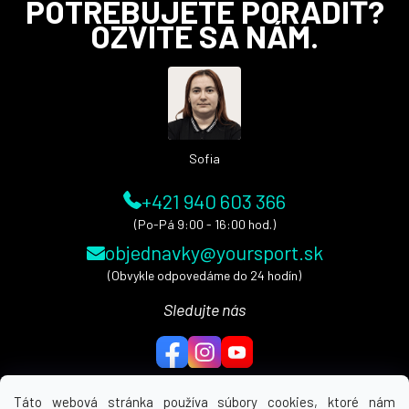
Z
POTREBUJETE PORADIŤ?
á
OZVITE SA NÁM.
p
ä
t
i
e
Sofia
+421 940 603 366
(Po-Pá 9:00 - 16:00 hod.)
objednavky@yoursport.sk
(Obvykle odpovedáme do 24 hodín)
Sledujte nás
Táto webová stránka používa súbory cookies, ktoré nám