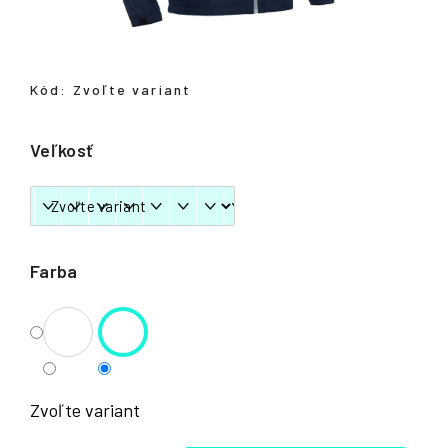
á
j
s
Kód:
Zvoľte variant
ť
?
Veľkosť
HĽADAŤ
Farba
Zvoľte variant