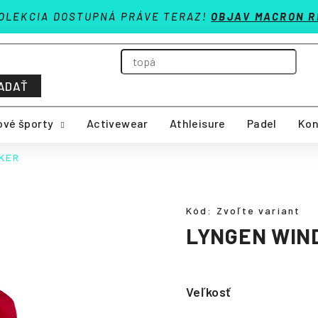
OLEKCIA DOSTUPNÁ PRÁVE TERAZ!
OBJAV MACRON R
ADAŤ
vé športy
Activewear
Athleisure
Padel
Kon
KER
Kód:
Zvoľte variant
LYNGEN WIN
Veľkosť