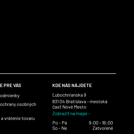
E PRE VÁS
KDE NÁS NÁJDETE
Ľubochnianska 9
podmienky
831 04 Bratislava - mestská
ochrany osobných
časť Nové Mesto
Zobraziť na mape ›
a vrátenie tovaru
Po - Pá
9:00 - 16:00
So - Ne
Zatvorené