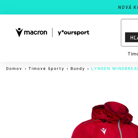
K
Prejsť
NOVÁ K
na
o
Späť
Späť
obsah
š
do
do
í
Č
k
obchodu
obchodu
HĽ
o
p
Tímo
o
t
Domov
Tímové športy
Bundy
LYNGEN WINDBREA
r
e
b
u
j
e
t
e
n