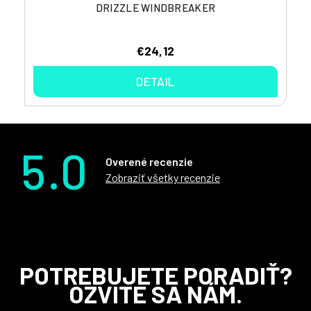
DRIZZLE WINDBREAKER
€24,12
DETAIL
5.0
Overené recenzie
Zobraziť všetky recenzie
Z
POTREBUJETE PORADIŤ?
á
OZVITE SA NÁM.
p