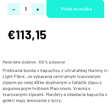
−
+
€113,15
Jednotková
cena:
Materiálne zloženie: 100% polyester
Prešívaná bunda s kapucňou z ultraľahkej tkaniny U-
Light Fibre. Je vybavená centrálnym tvarovaným
zipsom po celej dĺžke doplneným o ťaháčik zipsu s
pogumovaným hrdinom Macronom. Vrecká s
tvarovanými zipsami. Manžety a skladacia kapucňa v
golieri majú lemovanie z lycry.