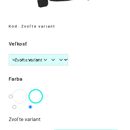
á
j
s
Kód:
Zvoľte variant
ť
?
Veľkosť
HĽADAŤ
Farba
Zvoľte variant