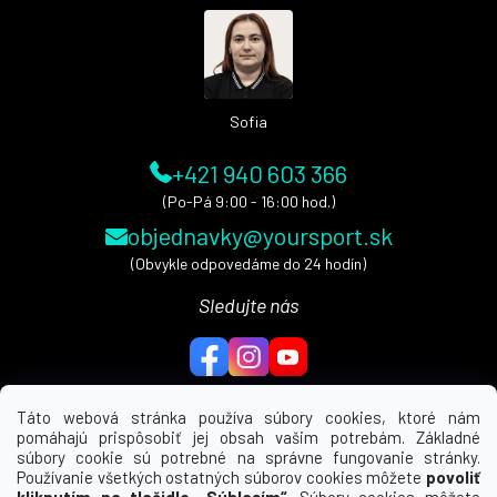
ä
t
i
e
Sofia
+421 940 603 366
(Po-Pá 9:00 - 16:00 hod.)
objednavky@yoursport.sk
(Obvykle odpovedáme do 24 hodín)
Sledujte nás
Táto webová stránka používa súbory cookies, ktoré nám
pomáhajú prispôsobiť jej obsah vašim potrebám. Základné
MENU
súbory cookie sú potrebné na správne fungovanie stránky.
Používanie všetkých ostatných súborov cookies môžete
povoliť
UŽITEČNÉ ODKAZY