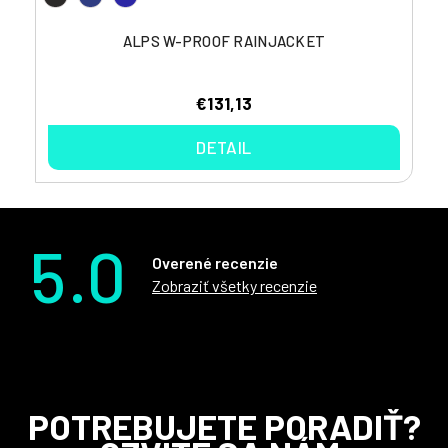
ALPS W-PROOF RAINJACKET
€131,13
DETAIL
5.0
Overené recenzie
Zobraziť všetky recenzie
Z
POTREBUJETE PORADIŤ?
á