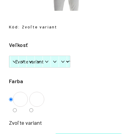
á
j
s
Kód:
Zvoľte variant
ť
?
Veľkosť
HĽADAŤ
Farba
Zvoľte variant