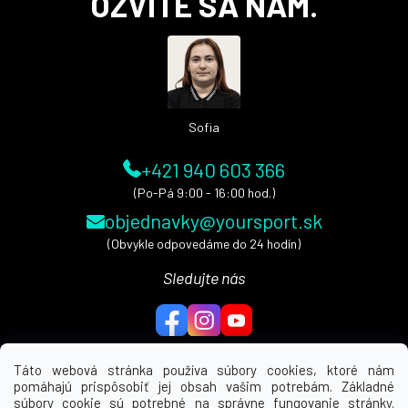
OZVITE SA NÁM.
p
ä
t
i
e
Sofia
+421 940 603 366
(Po-Pá 9:00 - 16:00 hod.)
objednavky@yoursport.sk
(Obvykle odpovedáme do 24 hodín)
Sledujte nás
Táto webová stránka používa súbory cookies, ktoré nám
pomáhajú prispôsobiť jej obsah vašim potrebám. Základné
MENU
súbory cookie sú potrebné na správne fungovanie stránky.