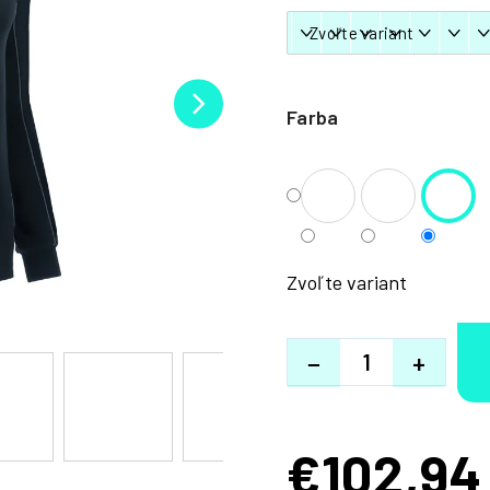
Farba
Zvoľte variant
−
+
€102,94
Jednotková