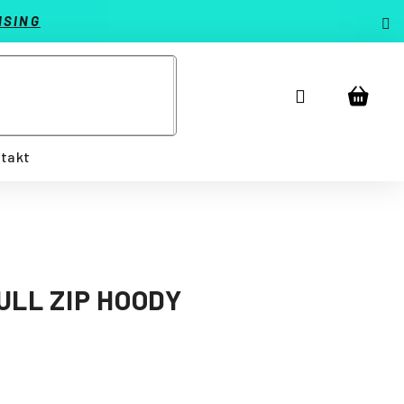
ISING
Prihlásenie
Náku
košík
takt
ULL ZIP HOODY