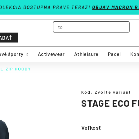
OLEKCIA DOSTUPNÁ PRÁVE TERAZ!
OBJAV MACRON R
ADAŤ
vé športy
Activewear
Athleisure
Padel
Kon
L ZIP HOODY
Kód:
Zvoľte variant
STAGE ECO F
Veľkosť