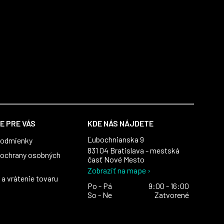
E PRE VÁS
KDE NÁS NÁJDETE
Ľubochnianska 9
podmienky
831 04 Bratislava - mestská
ochrany osobných
časť Nové Mesto
Zobraziť na mape ›
a vrátenie tovaru
Po - Pá
9:00 - 16:00
So - Ne
Zatvorené