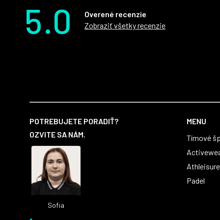
5.0
Overené recenzie
Zobraziť všetky recenzie
Z
á
POTREBUJETE PORADIŤ?
MENU
p
OZVITE SA NÁM.
Tímové šp
ä
t
Activewe
i
Athleisure
e
Padel
Sofia