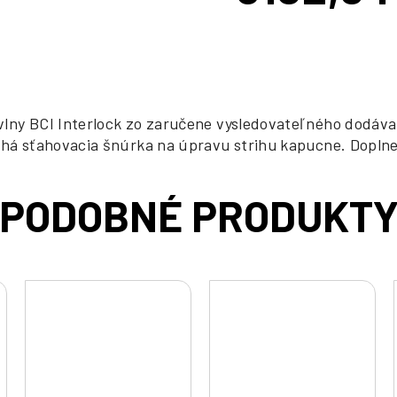
cena:
vlny BCI Interlock zo zaručene vysledovateľného dodáv
lochá sťahovacia šnúrka na úpravu strihu kapucne. Dopl