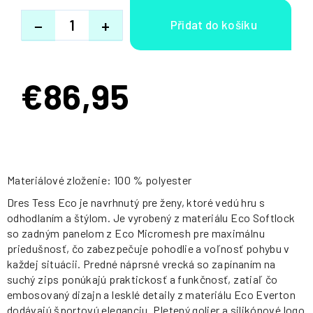
−
+
€86,95
Jednotková
cena:
Materiálové zloženie: 100 % polyester
Dres Tess Eco je navrhnutý pre ženy, ktoré vedú hru s
odhodlaním a štýlom. Je vyrobený z materiálu Eco Softlock
so zadným panelom z Eco Micromesh pre maximálnu
priedušnosť, čo zabezpečuje pohodlie a voľnosť pohybu v
každej situácii. Predné náprsné vrecká so zapínaním na
suchý zips ponúkajú praktickosť a funkčnosť, zatiaľ čo
embosovaný dizajn a lesklé detaily z materiálu Eco Everton
dodávajú športovú eleganciu. Pletený golier a silikónové logo