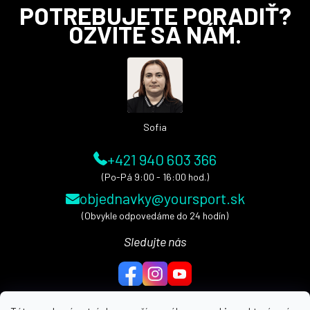
Z
POTREBUJETE PORADIŤ?
á
OZVITE SA NÁM.
p
ä
t
i
e
Sofia
+421 940 603 366
(Po-Pá 9:00 - 16:00 hod.)
objednavky@yoursport.sk
(Obvykle odpovedáme do 24 hodín)
Sledujte nás