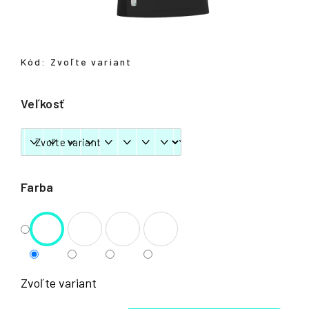
á
j
s
Kód:
Zvoľte variant
ť
?
Veľkosť
HĽADAŤ
Farba
Zvoľte variant