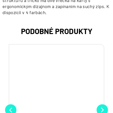
štruktúru a tričko má dve vrecká na karty s
ergonomickým dizajnom a zapínaním na suchý zips. K
dispozícii v 4 farbách.