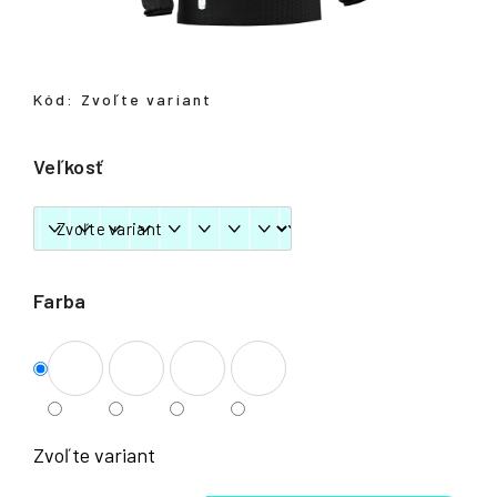
á
j
s
Kód:
Zvoľte variant
ť
?
Veľkosť
HĽADAŤ
Farba
Zvoľte variant