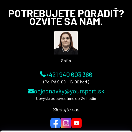
Z
POTREBUJETE PORADIŤ?
á
OZVITE SA NÁM.
p
ä
t
i
e
Sofia
+421 940 603 366
(Po-Pá 9:00 - 16:00 hod.)
objednavky@yoursport.sk
(Obvykle odpovedáme do 24 hodín)
Sledujte nás