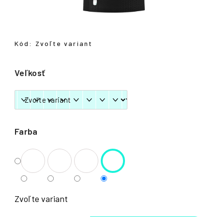
á
j
s
Kód:
Zvoľte variant
ť
?
Veľkosť
HĽADAŤ
Farba
Zvoľte variant