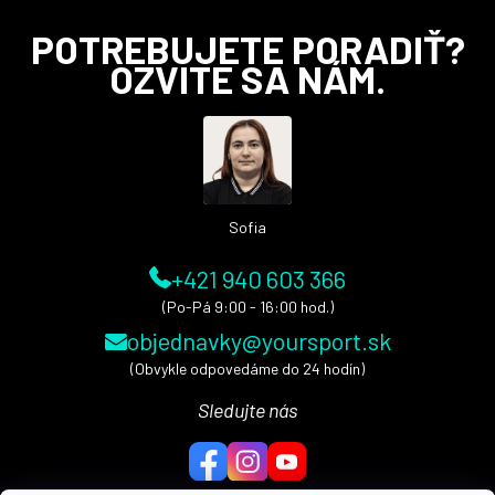
Z
POTREBUJETE PORADIŤ?
á
OZVITE SA NÁM.
p
ä
t
i
e
Sofia
+421 940 603 366
(Po-Pá 9:00 - 16:00 hod.)
objednavky@yoursport.sk
(Obvykle odpovedáme do 24 hodín)
Sledujte nás