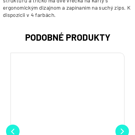
štruktúru a tričko má dve vrecká na karty s
ergonomickým dizajnom a zapínaním na suchý zips. K
dispozícii v 4 farbách.