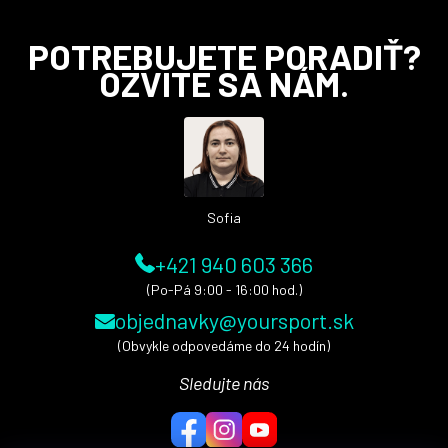
Z
POTREBUJETE PORADIŤ?
á
OZVITE SA NÁM.
p
ä
t
i
e
Sofia
+421 940 603 366
(Po-Pá 9:00 - 16:00 hod.)
objednavky@yoursport.sk
(Obvykle odpovedáme do 24 hodín)
Sledujte nás