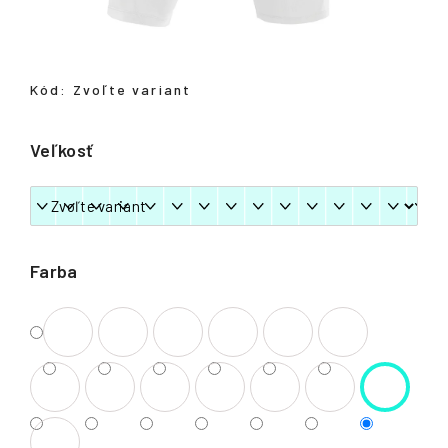
á
j
s
Kód:
Zvoľte variant
ť
?
Veľkosť
HĽADAŤ
Farba