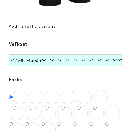
á
j
s
Kód:
Zvoľte variant
ť
?
Veľkosť
HĽADAŤ
Farba