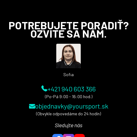
Z
POTREBUJETE PORADIŤ?
á
OZVITE SA NÁM.
p
ä
t
i
e
Sofia
+421 940 603 366
(Po-Pá 9:00 - 16:00 hod.)
objednavky@yoursport.sk
(Obvykle odpovedáme do 24 hodín)
Sledujte nás