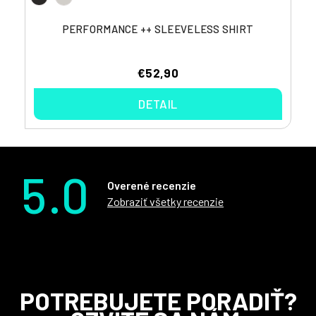
PERFORMANCE ++ SLEEVELESS SHIRT
€52,90
DETAIL
5.0
Overené recenzie
Zobraziť všetky recenzie
Z
POTREBUJETE PORADIŤ?
á