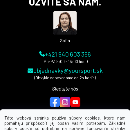
OZVITE SA NÁM.
p
ä
t
i
e
Sofia
+421 940 603 366
(Po-Pá 9:00 - 16:00 hod.)
objednavky@yoursport.sk
(Obvykle odpovedáme do 24 hodín)
Sledujte nás
Táto webová stránka používa súbory cookies, ktoré nám
pomáhajú prispôsobiť jej obsah vašim potrebám. Základné
MENU
súbory cookie sú potrebné na správne fungovanie stránky.