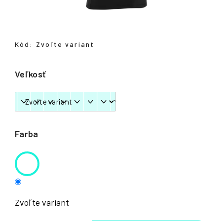
á
j
s
Kód:
Zvoľte variant
ť
?
Veľkosť
HĽADAŤ
Farba
Zvoľte variant