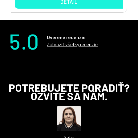
DETAIL
5.0
Overené recenzie
Zobraziť všetky recenzie
Z
POTREBUJETE PORADIŤ?
á
OZVITE SA NÁM.
p
ä
t
i
e
Sofia