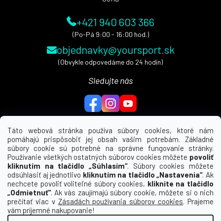
+421 940 603 366
(Po-Pá 9:00 - 16:00 hod.)
objednavky@yoursport.sk
(Obvykle odpovedáme do 24 hodín)
Sledujte nás
Táto webová stránka používa súbory cookies, ktoré nám
pomáhajú prispôsobiť jej obsah vašim potrebám. Základné
MENU
súbory cookie sú potrebné na správne fungovanie stránky.
Používanie všetkých ostatných súborov cookies môžete
povoliť
UŽITEČNÉ ODKAZY
kliknutím na tlačidlo „Súhlasím“
. Súbory cookies môžete
odsúhlasiť aj jednotlivo
kliknutím na tlačidlo „Nastavenia“
. Ak
nechcete povoliť voliteľné súbory cookies,
kliknite na tlačidlo
INFORMÁCIE PRE VÁS
„Odmietnuť“
. Ak vás zaujímajú súbory cookie, môžete si o nich
prečítať viac v
Zásadách používania súborov cookies
. Prajeme
KDE NÁS NÁJDETE
vám príjemné nakupovanie!