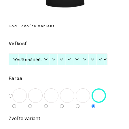
á
j
s
Kód:
Zvoľte variant
ť
?
Veľkosť
HĽADAŤ
Farba
Zvoľte variant