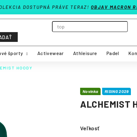
OLEKCIA DOSTUPNÁ PRÁVE TERAZ!
OBJAV MACRON R
ADAŤ
vé športy
Activewear
Athleisure
Padel
Kon
EMIST HOODY
Novinka
RISING 2029
ALCHEMIST 
Veľkosť