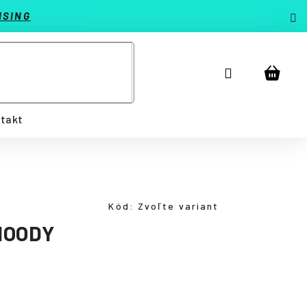
ISING
Prihlásenie
Náku
košík
takt
Kód:
Zvoľte variant
HOODY