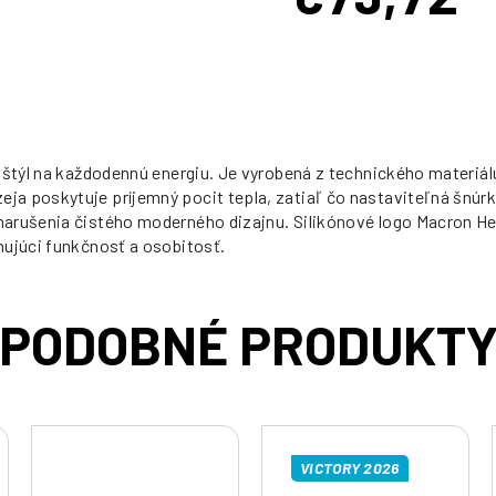
Jednotková
cena:
a štýl na každodennú energiu. Je vyrobená z technického materiá
eja poskytuje príjemný pocit tepla, zatiaľ čo nastaviteľná šnú
narušenia čistého moderného dizajnu. Silikónové logo Macron He
nujúci funkčnosť a osobitosť.
VICTORY 2026