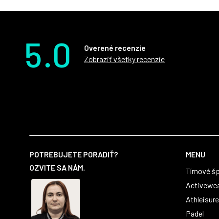
5.0
Overené recenzie
Zobraziť všetky recenzie
Z
á
POTREBUJETE PORADIŤ?
MENU
p
OZVITE SA NÁM.
Tímové šp
ä
t
Activewe
i
Athleisure
e
Padel