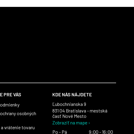
E PRE VÁS
KDE NÁS NÁJDETE
Ľubochnianska 9
podmienky
831 04 Bratislava - mestská
ochrany osobných
časť Nové Mesto
Zobraziť na mape ›
a vrátenie tovaru
Po - Pá
9:00 - 16:00