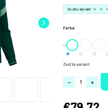
Farba
Zvoľte variant
−
+
€79,72