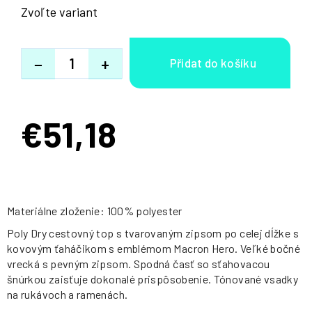
Zvoľte variant
−
+
€51,18
Jednotková
cena:
Materiálne zloženie: 100% polyester
Poly Dry cestovný top s tvarovaným zipsom po celej dĺžke s
kovovým ťaháčikom s emblémom Macron Hero. Veľké bočné
vrecká s pevným zipsom. Spodná časť so sťahovacou
šnúrkou zaisťuje dokonalé prispôsobenie. Tónované vsadky
na rukávoch a ramenách.