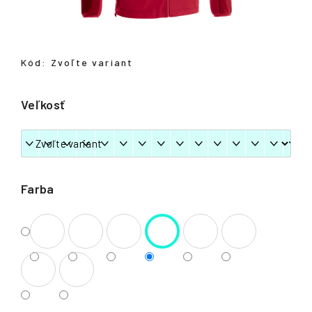
á
j
s
Kód:
Zvoľte variant
ť
?
Veľkosť
HĽADAŤ
Farba