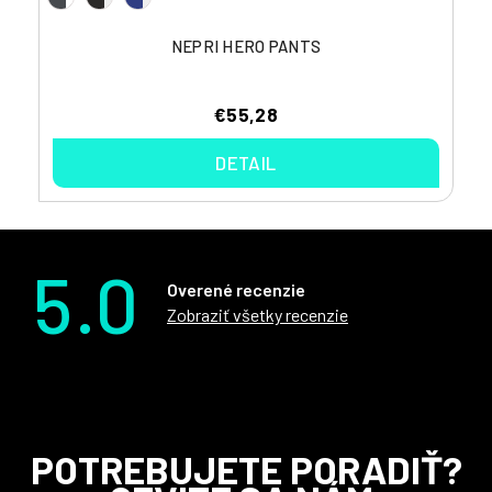
NEPRI HERO PANTS
€55,28
DETAIL
5.0
Overené recenzie
Zobraziť všetky recenzie
Z
POTREBUJETE PORADIŤ?
á