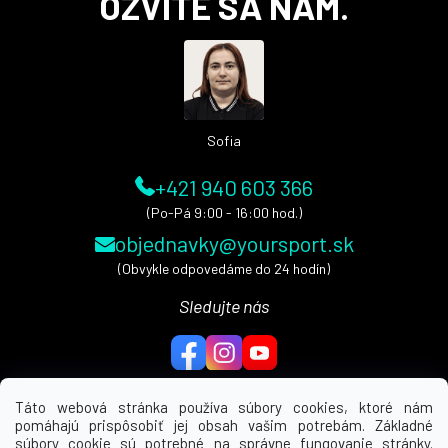
OZVITE SA NÁM.
p
ä
t
i
e
Sofia
+421 940 603 366
(Po-Pá 9:00 - 16:00 hod.)
objednavky@yoursport.sk
(Obvykle odpovedáme do 24 hodín)
Sledujte nás
Táto webová stránka používa súbory cookies, ktoré nám
pomáhajú prispôsobiť jej obsah vašim potrebám. Základné
MENU
súbory cookie sú potrebné na správne fungovanie stránky.