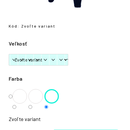
á
j
s
Kód:
Zvoľte variant
ť
?
Veľkosť
HĽADAŤ
Farba
Zvoľte variant