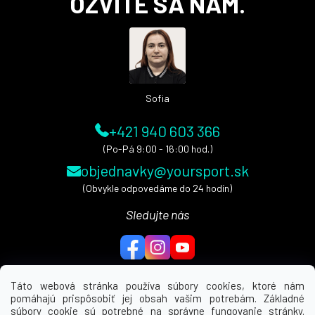
OZVITE SA NÁM.
p
ä
t
i
e
Sofia
+421 940 603 366
(Po-Pá 9:00 - 16:00 hod.)
objednavky@yoursport.sk
(Obvykle odpovedáme do 24 hodín)
Sledujte nás
Táto webová stránka používa súbory cookies, ktoré nám
pomáhajú prispôsobiť jej obsah vašim potrebám. Základné
MENU
súbory cookie sú potrebné na správne fungovanie stránky.