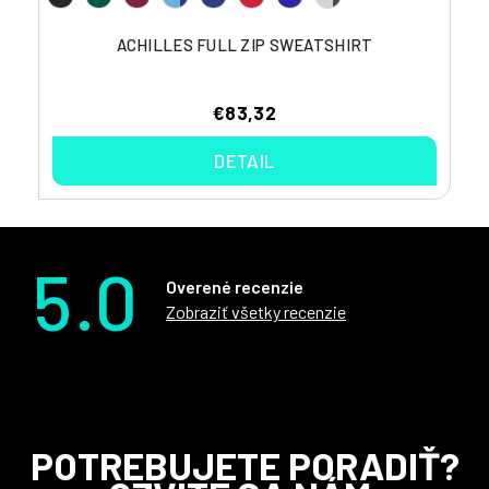
ACHILLES FULL ZIP SWEATSHIRT
€83,32
DETAIL
5.0
Overené recenzie
Zobraziť všetky recenzie
Z
POTREBUJETE PORADIŤ?
á