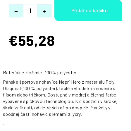
−
+
€55,28
Jednotková
cena:
Materiálne zloženie: 100% polyester
Pánske športové nohavice Nepri Hero z materiálu Poly
Diagonal (100 % polyester), teplé a vhodné na nosenie s
flísom alebo tričkom. Dostupné v modrej a čiernej farbe,
vybavené špičkovou technológiou. K dispozícii v širokej
škále veľkostí, od detských až po dospelé. Manžety v
spodnej časti nohavíc s lemami z lycry.
.