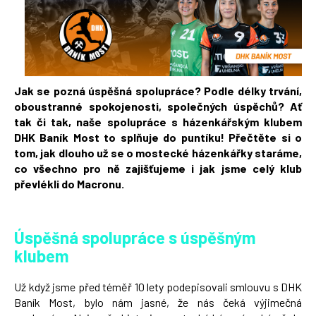
á
j
s
ť
?
Jak se pozná úspěšná spolupráce? Podle délky trvání,
oboustranné spokojenosti, společných úspěchů? Ať
tak či tak, naše spolupráce s házenkářským klubem
DHK Baník Most to splňuje do puntíku! Přečtěte si o
tom, jak dlouho už se o mostecké házenkářky staráme,
co všechno pro ně zajišťujeme i jak jsme celý klub
HĽADAŤ
převlékli do Macronu.
Úspěšná spolupráce s úspěšným
klubem
Už když jsme před téměř 10 lety podepisovali smlouvu s DHK
Baník Most, bylo nám jasné, že nás čeká výjimečná