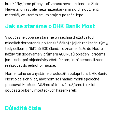
brankářky jsme přichystali zbrusu novou zelenou a žlutou.
Největší ohlasy ale mezi házenkářkami sklidil nový, lehčí
materiál, ve kterém se jim hraje o poznání lépe.
Jak se staráme o DHK Baník Most
V současné době se staráme o všechna družstva (od
mladších dorostenek po ženské áčko) a jejich realizační týmy,
tedy celkem přibližně 900 členů. To znamená, že do Mostu
každý rok dodáváme v průměru 400 kusů oblečení, přičemž
jsme schopni objednávky včetně kompletní personalizace
realizovat do jednoho měsíce.
Momentálně se chystáme prodloužit spolupráci s DHK Baník
Most o dalších 5 let, abychom se i nadále mohli společně
posouvat kupředu. Vážíme si toho, že už jsme tolik let
součástí příběhu mosteckých házenkářek!
Důležitá čísla