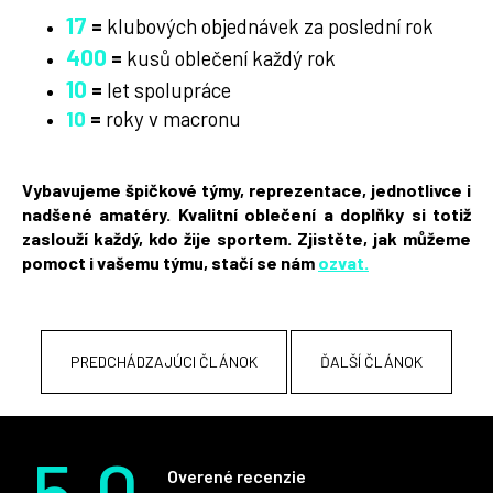
17
=
klubových objednávek za poslední rok
400
=
kusů oblečení každý rok
10
=
let spolupráce
10
=
roky v macronu
Vybavujeme špičkové týmy, reprezentace, jednotlivce i
nadšené amatéry. Kvalitní oblečení a doplňky si totiž
zaslouží každý, kdo žije sportem. Zjistěte, jak můžeme
pomoct i vašemu týmu, stačí se nám
ozvat.
PREDCHÁDZAJÚCI ČLÁNOK
ĎALŠÍ ČLÁNOK
5.0
Overené recenzie