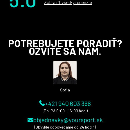
Zobraziť všetky recenzie
Z
POTREBUJETE PORADIŤ?
á
OZVITE SA NÁM.
p
ä
t
i
e
Sofia
+421 940 603 366
(Po-Pá 9:00 - 16:00 hod.)
objednavky@yoursport.sk
(Obvykle odpovedáme do 24 hodín)