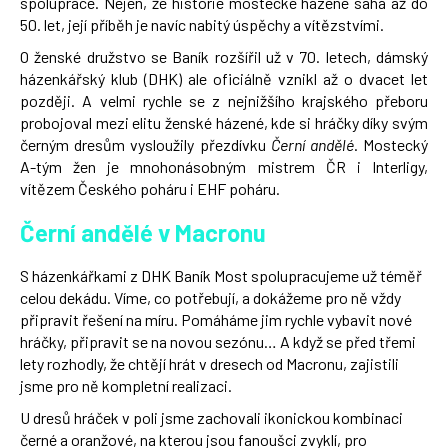
spolupráce. Nejen, že historie mostecké házené sahá až do
50. let, její příběh je navíc nabitý úspěchy a vítězstvími.
O ženské družstvo se Baník rozšířil už v 70. letech, dámský
házenkářský klub (DHK) ale oficiálně vznikl až o dvacet let
později. A velmi rychle se z nejnižšího krajského přeboru
probojoval mezi elitu ženské házené, kde si hráčky díky svým
černým dresům vysloužily přezdívku
Černí andělé
. Mostecký
A-tým žen je mnohonásobným mistrem ČR i Interligy,
vítězem Českého poháru i EHF poháru.
Černí andělé v Macronu
S házenkářkami z DHK Baník Most spolupracujeme už téměř
celou dekádu. Víme, co potřebují, a dokážeme pro ně vždy
připravit řešení na míru. Pomáháme jim rychle vybavit nové
hráčky, připravit se na novou sezónu… A když se před třemi
lety rozhodly, že chtějí hrát v dresech od Macronu, zajistili
jsme pro ně kompletní realizaci.
U dresů hráček v poli jsme zachovali ikonickou kombinaci
černé a oranžové, na kterou jsou fanoušci zvyklí, pro