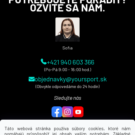
á
k
OZVITE SA NÁM.
y
p
v
ä
ý
t
p
i
i
e
s
Sofia
u
+421 940 603 366
(Po-Pá 9:00 - 16:00 hod.)
objednavky@yoursport.sk
(Obvykle odpovedáme do 24 hodín)
Sledujte nás
Táto webová stránka používa súbory cookies, ktoré nám
pomáhajú prispôsobiť jej obsah vašim potrebám. Základné