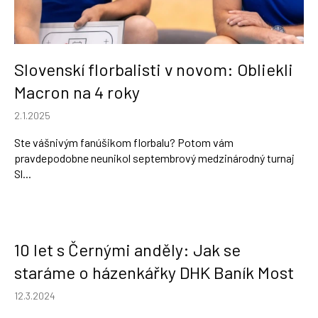
á
á
n
j
k
s
o
Slovenskí florbalisti v novom: Obliekli
ť
v
?
Macron na 4 roky
2.1.2025
Ste vášnivým fanúšikom florbalu? Potom vám
pravdepodobne neunikol septembrový medzinárodný turnaj
Sl...
HĽADAŤ
10 let s Černými anděly: Jak se
staráme o házenkářky DHK Baník Most
12.3.2024