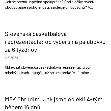
Jak se pozná úspěšná spolupráce? Podle délky trvání,
oboustranné spokojenosti, společných úspěchů? A...
Slovenská basketbalová
reprezentácia: od výberu na palubovku
za 6 týždňov
4.3.2024
Oblieknuť slovenskú basketbalovú reprezentáciu od
mládežníckych kategórií až po seniorské je náročné...
MFK Chrudim: Jak jsme oblékli A-tým
během 16 dnů