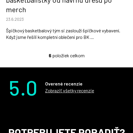
merch
23.6.2023
Špičkový basketbalový tým si zaslouží špičkové vybavení.
Když jsme řešili kompletní oblečení pro BK ...
6
položiek celkom
O
v
l
á
5.0
Overené recenzie
d
a
Zobraziť všetky recenzie
c
i
e
p
r
Z
POTREBUJETE PORADIŤ?
v