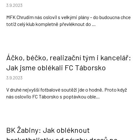
3.9.2023
MFK Chrudim nás oslovil s velkými plány – do budoucna chce
totiž celý klub kompletně převléknout do ...
Áčko, béčko, realizační tým i kancelář:
Jak jsme oblékali FC Táborsko
3.9.2023
V druhé nejvyšší fotbalové soutěži jde o hodně. Proto když
nás oslovilo FC Táborsko s poptávkou oble...
BK Žabiny: Jak obléknout
basketbalistky od návrhu dresů po