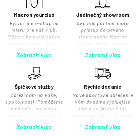
Macron yourclub
Jedinečný showroom
Vytvoríme e-shop na
Ako náš partner máte
mieru pre váš klub.
prístup do prvého
Môžete ho používať na
slovenského Macron
objednávanie tovaru
Sports Hubu. Tam si
podľa potreby, prípravu
môžete prezrieť a
Zobraziť viac
Zobraziť viac
balíkov pre členov a
vyskúšať vybavenie,
sledovanie objednávok.
vyzdvihnúť dresy alebo
Postaráme sa za vás o
dokonca usporiadať
všetku logistiku.
tlačovú konferenciu.
Špičkové služby
Rýchle dodanie
Záleží nám na vašej
Nové športové oblečenie
spokojnosti. Pomôžeme
vám dodáme rýchlejšie
vám nájsť najlepšie
ako ktorýkoľvek iný
riešenie šité na mieru
dodávateľ. Od grafického
vášmu klubu a sme vám
návrhu cez branding a
Zobraziť viac
Zobraziť viac
plne k dispozícii, či už
personalizáciu až po
potrebujete vybaviť
dodanie prehľadných