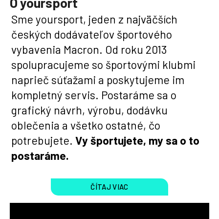
O yoursport
t
Sme yoursport, jeden z najväčších
e
českých dodávateľov športového
n
vybavenia Macron. Od roku 2013
á
spolupracujeme so športovými klubmi
naprieč súťažami a poskytujeme im
j
kompletný servis. Postaráme sa o
s
grafický návrh, výrobu, dodávku
ť
oblečenia a všetko ostatné, čo
?
potrebujete.
Vy športujete, my sa o to
postaráme.
ČÍTAJ VIAC
HĽADAŤ