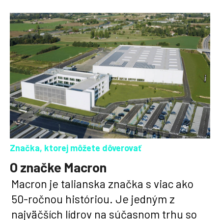
nového hráča alebo len
balíkov dokážeme celý
doplniť tréningovú
váš klub vybaviť do 14 dní.
súpravu. Od nás môžete
vždy očakávať niečo
navyše.
Značka, ktorej môžete dôverovať
O značke Macron
Macron je talianska značka s viac ako
50-ročnou históriou. Je jedným z
najväčších lídrov na súčasnom trhu so