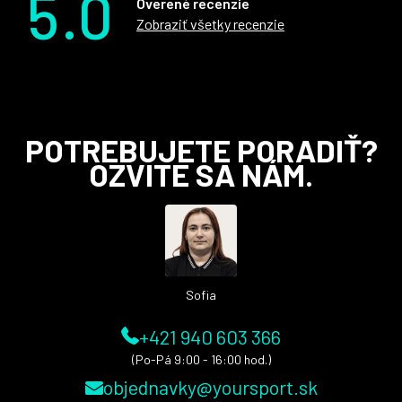
5.0
Overené recenzie
Zobraziť všetky recenzie
Z
POTREBUJETE PORADIŤ?
OZVITE SA NÁM.
á
p
ä
t
i
Sofia
e
+421 940 603 366
(Po-Pá 9:00 - 16:00 hod.)
objednavky@yoursport.sk