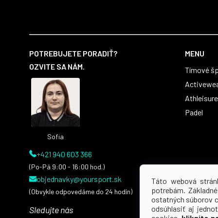
Z
á
POTREBUJETE PORADIŤ?
MENU
p
OZVITE SA NÁM.
Tímové šp
ä
t
Activewe
i
Athleisure
e
Padel
Sofia
+421 940 603 366
(Po-Pá 9:00 - 16:00 hod.)
objednavky@yoursport.sk
Táto webová strán
potrebám. Základné
(Obvykle odpovedáme do 24 hodín)
ostatných súborov 
odsúhlasiť aj jedno
Sledujte nás
cookies,
kliknite n