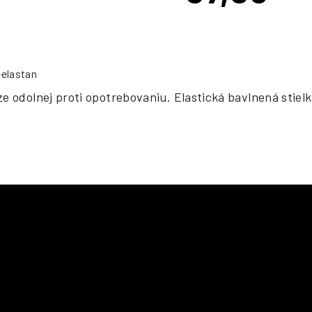
cena:
-elastan
e odolnej proti opotrebovaniu. Elastická bavlnená stiel