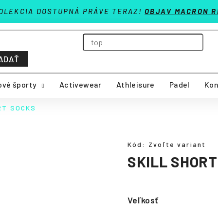
OLEKCIA DOSTUPNÁ PRÁVE TERAZ!
OBJAV MACRON R
ADAŤ
vé športy
Activewear
Athleisure
Padel
Kon
RT SOCKS
Kód:
Zvoľte variant
SKILL SHORT
Veľkosť