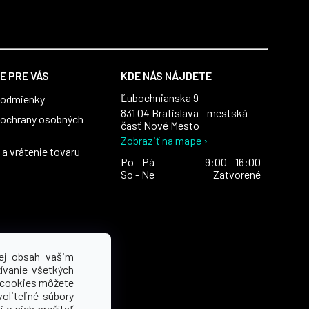
E PRE VÁS
KDE NÁS NÁJDETE
Ľubochnianska 9
podmienky
831 04 Bratislava - mestská
ochrany osobných
časť Nové Mesto
Zobraziť na mape ›
a vrátenie tovaru
Po - Pá
9:00 - 16:00
So - Ne
Zatvorené
ej obsah vašim
ívanie všetkých
 cookies môžete
voliteľné súbory
 o nich prečítať