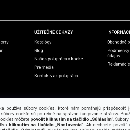
UŽITEČNÉ ODKAZY
INFORMÁCI
orty
Katalógy
Obchodné 
ar
Blog
Podmienky 
údajov
Naša spolupráca v kocke
Reklamácie 
Pre média
Kontakty a spolupráca
ka používa súbory cookies, ktoré nám pomáhajú prispôsobiť j
 súbory cookie sú potrebné na správne fungovanie stránky. Použ
cookies môžete
povoliť kliknutím na tlačidlo „Súhlasím“
. Súbory
tlivo
kliknutím na tlačidlo „Nastavenia“
. Ak nechcete povoliť 
a tlačidlo „Odmietnuť“
. Ak vás zaujímajú súbory cookie, môžete si