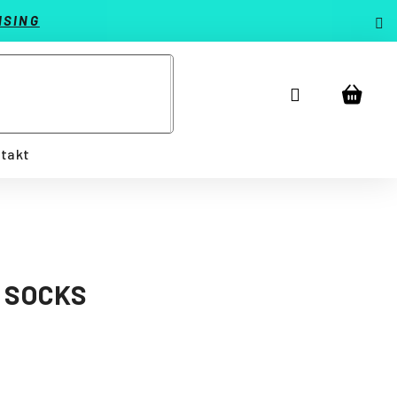
ISING
Prihlásenie
Náku
košík
takt
 SOCKS