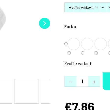
Farba
Zvoľte variant
−
+
€7,86
Jednotková