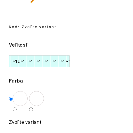
á
j
s
Kód:
Zvoľte variant
ť
?
Veľkosť
HĽADAŤ
Farba
Zvoľte variant