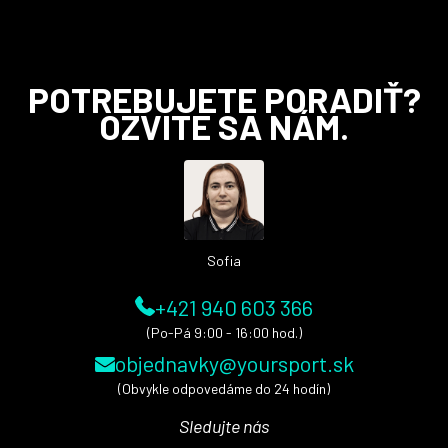
Z
POTREBUJETE PORADIŤ?
á
OZVITE SA NÁM.
p
ä
t
i
e
Sofia
+421 940 603 366
(Po-Pá 9:00 - 16:00 hod.)
objednavky@yoursport.sk
(Obvykle odpovedáme do 24 hodín)
Sledujte nás