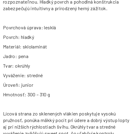
rozpoznateľnou. Hladký povrch a pohodlná konštrukcia
zabezpečujú intuitívny a prirodzený herný zážitok.
Povrchová úprava: lesklá
Povrch: hladký
Materiál: sklolaminát
Jadro: pena
Tvar: okrúhly
Vyváženie: stredné
Úroveň: junior
Hmotnosť: 300 – 310 g
Lícová strana zo sklenených vlákien poskytuje vysokú
pružnosť, ponúka mäkký pocit pri údere a dobrý výstup lopty
aj pri nižších rýchlostiach švihu. Okrúhly tvar a stredné
vyváženie zväčšujú sweet spot, čo uľahčuje kontrolu