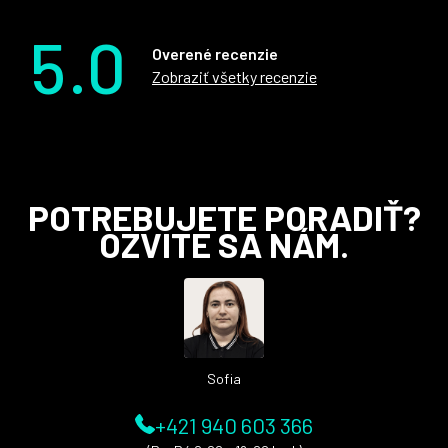
5.0
Overené recenzie
Zobraziť všetky recenzie
Z
POTREBUJETE PORADIŤ?
á
OZVITE SA NÁM.
p
ä
t
i
e
Sofia
+421 940 603 366