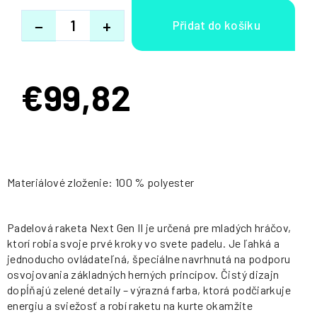
−
+
€99,82
Jednotková
cena:
Materiálové zloženie: 100 % polyester
Padelová raketa Next Gen II je určená pre mladých hráčov,
ktorí robia svoje prvé kroky vo svete padelu. Je ľahká a
jednoducho ovládateľná, špeciálne navrhnutá na podporu
osvojovania základných herných princípov. Čistý dizajn
dopĺňajú zelené detaily – výrazná farba, ktorá podčiarkuje
energiu a sviežosť a robí raketu na kurte okamžite