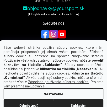
(Po-Pá 9:00 - 16:00 hod.)
objednavky@yoursport.sk
(Obvykle odpovedáme do 24 hodín)
Sledujte nás
Táto webová stránka používa súbory cookies, ktoré nám
pomáhajú prispôsobiť jej obsah vašim potrebám. Základné
MENU
súbory cookie sú potrebné na správne fungovanie stránky.
Používanie všetkých ostatných súborov cookies môžete
povoliť
UŽITEČNÉ ODKAZY
kliknutím na tlačidlo „Súhlasím“
. Súbory cookies môžete
odsúhlasiť aj jednotlivo
kliknutím na tlačidlo „Nastavenia“
. Ak
nechcete povoliť voliteľné súbory cookies,
kliknite na tlačidlo
INFORMÁCIE PRE VÁS
„Odmietnuť“
. Ak vás zaujímajú súbory cookie, môžete si o nich
prečítať viac v
Zásadách používania súborov cookies
. Prajeme
KDE NÁS NÁJDETE
vám príjemné nakupovanie!
Nastavenie
Vytvoril Shoptet
Odmietnuť
Súhlasím
Copyright 2026
Macron | yoursport (SK)
. Všetky