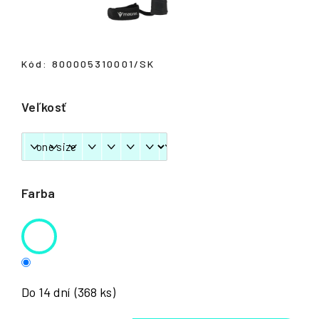
á
j
s
Kód:
800005310001/SK
ť
?
Veľkosť
HĽADAŤ
Farba
Do 14 dní
(368 ks)