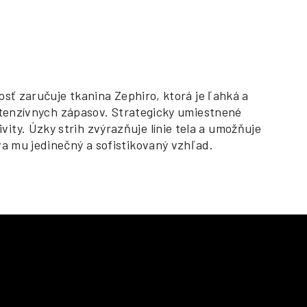
osť zaručuje tkanina Zephiro, ktorá je ľahká a
intenzívnych zápasov. Strategicky umiestnené
ty. Úzky strih zvýrazňuje línie tela a umožňuje
va mu jedinečný a sofistikovaný vzhľad.