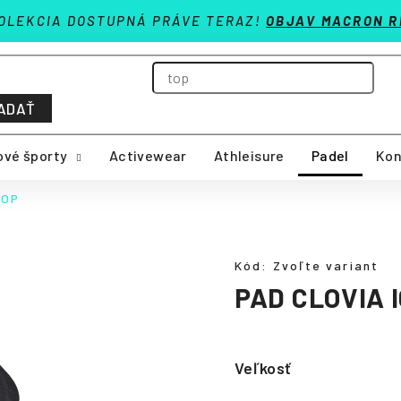
OLEKCIA DOSTUPNÁ PRÁVE TERAZ!
OBJAV MACRON R
ADAŤ
vé športy
Activewear
Athleisure
Padel
Kon
TOP
Kód:
Zvoľte variant
PAD CLOVIA 
Veľkosť