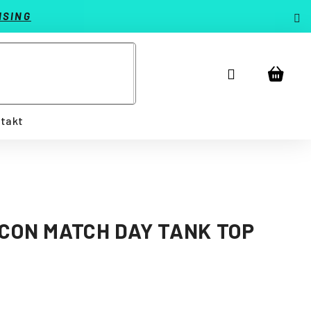
ISING
Prihlásenie
Náku
košík
takt
ICON MATCH DAY TANK TOP