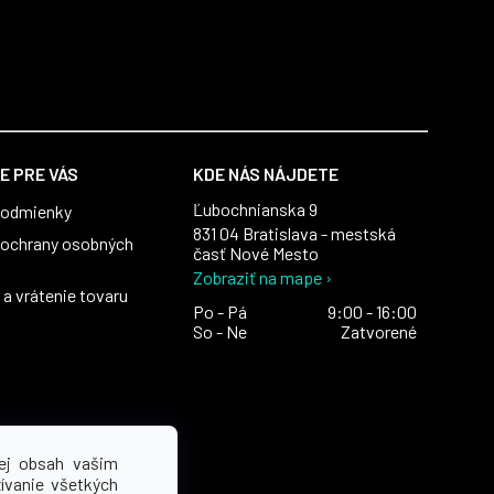
E PRE VÁS
KDE NÁS NÁJDETE
Ľubochnianska 9
podmienky
831 04 Bratislava - mestská
ochrany osobných
časť Nové Mesto
Zobraziť na mape ›
a vrátenie tovaru
Po - Pá
9:00 - 16:00
So - Ne
Zatvorené
ej obsah vašim
ívanie všetkých