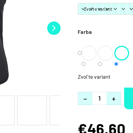
Farba
Zvoľte variant
−
+
€46,60
Jednotková