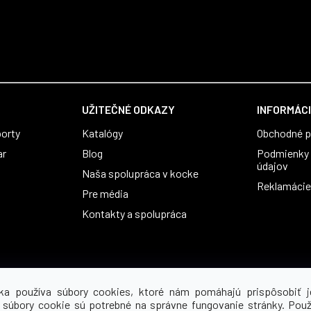
UŽITEČNÉ ODKAZY
INFORMÁCI
orty
Katalógy
Obchodné 
ar
Blog
Podmienky 
údajov
Naša spolupráca v kocke
Reklamácie 
Pre média
Kontakty a spolupráca
ka používa súbory cookies, ktoré nám pomáhajú prispôsobiť j
 súbory cookie sú potrebné na správne fungovanie stránky. Použ