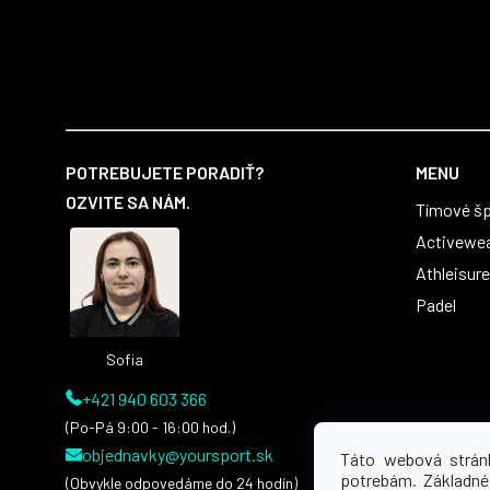
Z
á
POTREBUJETE PORADIŤ?
MENU
p
OZVITE SA NÁM.
Tímové šp
ä
t
Activewe
i
Athleisure
e
Padel
Sofia
+421 940 603 366
(Po-Pá 9:00 - 16:00 hod.)
objednavky@yoursport.sk
Táto webová strán
potrebám. Základné
(Obvykle odpovedáme do 24 hodín)