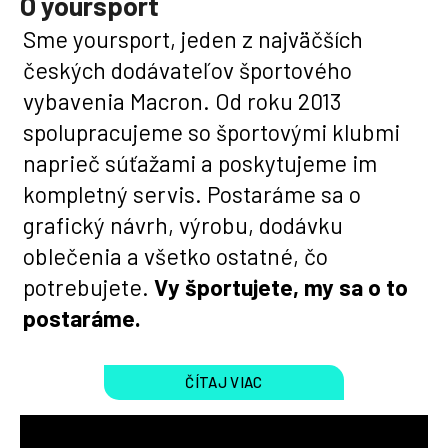
O yoursport
t
Sme yoursport, jeden z najväčších
e
českých dodávateľov športového
n
vybavenia Macron. Od roku 2013
á
spolupracujeme so športovými klubmi
naprieč súťažami a poskytujeme im
j
kompletný servis. Postaráme sa o
s
grafický návrh, výrobu, dodávku
ť
oblečenia a všetko ostatné, čo
?
potrebujete.
Vy športujete, my sa o to
postaráme.
ČÍTAJ VIAC
HĽADAŤ