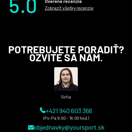
5.0
Overené recenzie
Zobraziť všetky recenzie
Z
POTREBUJETE PORADIŤ?
OZVITE SA NÁM.
á
p
ä
t
i
Sofia
e
+421 940 603 366
(Po-Pá 9:00 - 16:00 hod.)
objednavky@yoursport.sk