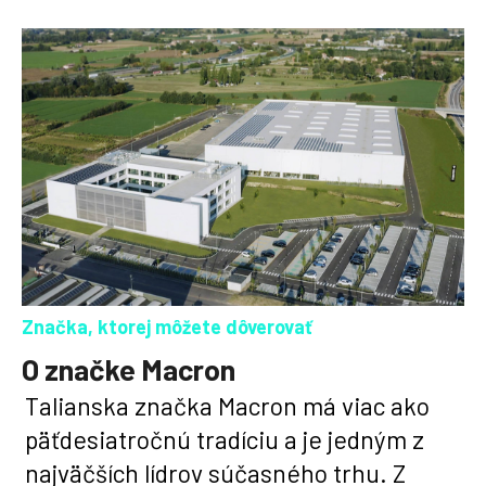
nového hráča alebo len
balíkov dokážeme celý
doplniť tréningovú
váš klub vybaviť do 14 dní.
súpravu. Od nás môžete
vždy očakávať niečo
navyše.
Značka, ktorej môžete dôverovať
O značke Macron
Talianska značka Macron má viac ako
päťdesiatročnú tradíciu a je jedným z
najväčších lídrov súčasného trhu. Z