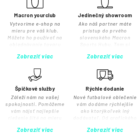
Macron yourclub
Jedinečný showroom
Vytvoríme e-shop na
Ako náš partner máte
mieru pre váš klub.
prístup do prvého
Môžete ho používať na
slovenského Macron
objednávanie tovaru
Sports Hubu. Tam si
podľa potreby, prípravu
môžete prezrieť a
Zobraziť viac
Zobraziť viac
balíkov pre členov a
vyskúšať vybavenie,
sledovanie objednávok.
vyzdvihnúť dresy alebo
Postaráme sa za vás o
dokonca usporiadať
všetku logistiku.
tlačovú konferenciu.
Špičkové služby
Rýchle dodanie
Záleží nám na vašej
Nové futbalové oblečenie
spokojnosti. Pomôžeme
vám dodáme rýchlejšie
vám nájsť najlepšie
ako ktorýkoľvek iný
riešenie šité na mieru
dodávateľ. Od grafického
vášmu klubu a sme vám
návrhu cez branding a
Zobraziť viac
Zobraziť viac
plne k dispozícii, či už
personalizáciu až po
potrebujete vybaviť
dodanie prehľadných