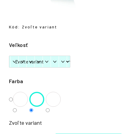
á
j
s
Kód:
Zvoľte variant
ť
?
Veľkosť
HĽADAŤ
Farba
Zvoľte variant