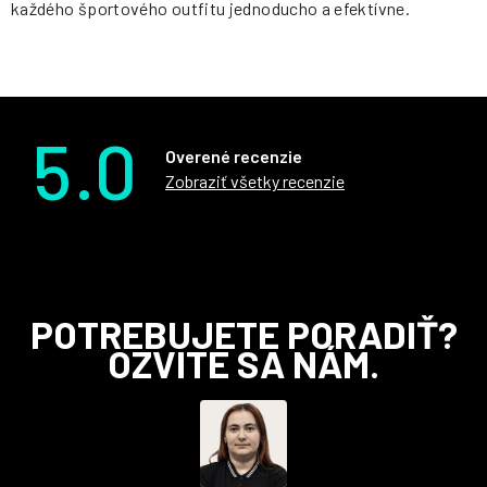
každého športového outfitu jednoducho a efektívne.
5.0
Overené recenzie
Zobraziť všetky recenzie
Z
POTREBUJETE PORADIŤ?
á
OZVITE SA NÁM.
p
ä
t
i