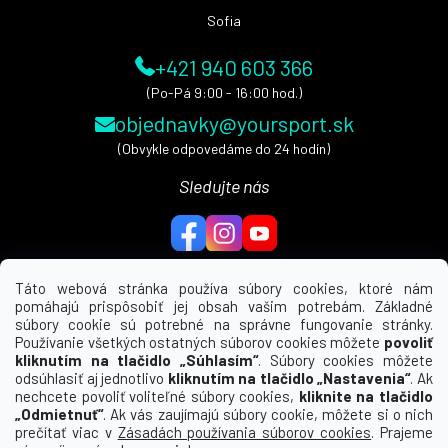
e
Sofia
+421 940 603 366
(Po-Pá 9:00 - 16:00 hod.)
objednavky@yoursport.sk
(Obvykle odpovedáme do 24 hodín)
Sledujte nás
Táto webová stránka používa súbory cookies, ktoré nám
pomáhajú prispôsobiť jej obsah vašim potrebám. Základné
MENU
súbory cookie sú potrebné na správne fungovanie stránky.
Používanie všetkých ostatných súborov cookies môžete
povoliť
UŽITEČNÉ ODKAZY
kliknutím na tlačidlo „Súhlasím“
. Súbory cookies môžete
odsúhlasiť aj jednotlivo
kliknutím na tlačidlo „Nastavenia“
. Ak
nechcete povoliť voliteľné súbory cookies,
kliknite na tlačidlo
INFORMÁCIE PRE VÁS
„Odmietnuť“
. Ak vás zaujímajú súbory cookie, môžete si o nich
prečítať viac v
Zásadách používania súborov cookies
. Prajeme
KDE NÁS NÁJDETE