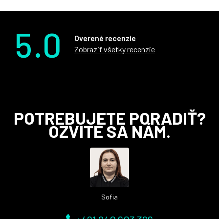
5.0
Overené recenzie
Zobraziť všetky recenzie
Z
POTREBUJETE PORADIŤ?
á
OZVITE SA NÁM.
p
ä
t
i
e
Sofia