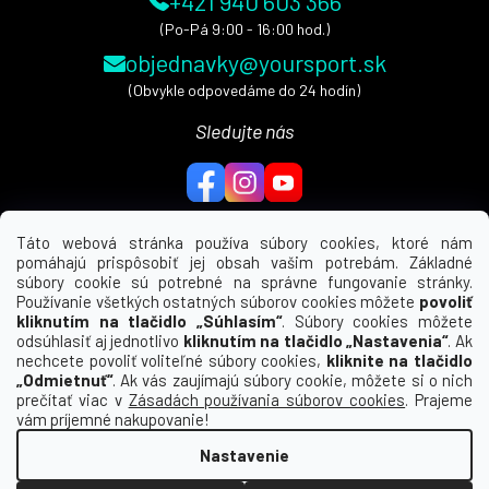
+421 940 603 366
(Po-Pá 9:00 - 16:00 hod.)
objednavky@yoursport.sk
(Obvykle odpovedáme do 24 hodín)
Sledujte nás
Táto webová stránka používa súbory cookies, ktoré nám
pomáhajú prispôsobiť jej obsah vašim potrebám. Základné
MENU
súbory cookie sú potrebné na správne fungovanie stránky.
Používanie všetkých ostatných súborov cookies môžete
povoliť
UŽITEČNÉ ODKAZY
kliknutím na tlačidlo „Súhlasím“
. Súbory cookies môžete
odsúhlasiť aj jednotlivo
kliknutím na tlačidlo „Nastavenia“
. Ak
nechcete povoliť voliteľné súbory cookies,
kliknite na tlačidlo
INFORMÁCIE PRE VÁS
„Odmietnuť“
. Ak vás zaujímajú súbory cookie, môžete si o nich
prečítať viac v
Zásadách používania súborov cookies
. Prajeme
KDE NÁS NÁJDETE
vám príjemné nakupovanie!
Nastavenie