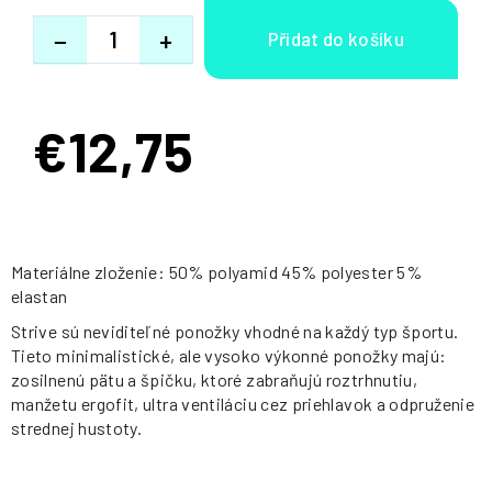
−
+
€12,75
Jednotková
cena:
Materiálne zloženie: 50% polyamid 45% polyester 5%
elastan
Strive sú neviditeľné ponožky vhodné na každý typ športu.
Tieto minimalistické, ale vysoko výkonné ponožky majú:
zosilnenú pätu a špičku, ktoré zabraňujú roztrhnutiu,
manžetu ergofit, ultra ventiláciu cez priehlavok a odpruženie
strednej hustoty.