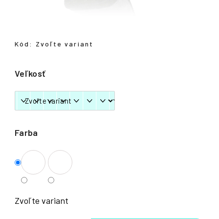
á
j
s
Kód:
Zvoľte variant
ť
?
Veľkosť
HĽADAŤ
Farba
Zvoľte variant