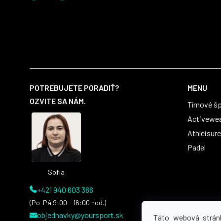
Z
á
POTREBUJETE PORADIŤ?
MENU
p
OZVITE SA NÁM.
Tímové šp
ä
t
Activewe
i
Athleisure
e
Padel
Sofia
+421 940 603 366
(Po-Pá 9:00 - 16:00 hod.)
objednavky@yoursport.sk
Táto webová strán