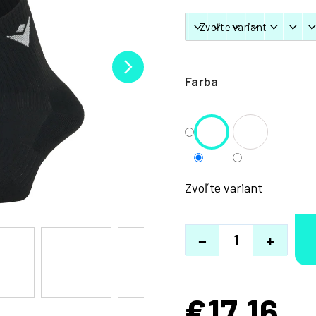
Farba
Zvoľte variant
−
+
€17,16