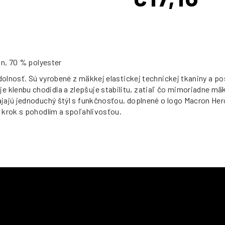
Jednotková
cena:
an, 70 % polyester
olnosť. Sú vyrobené z mäkkej elastickej technickej tkaniny a posk
klenbu chodidla a zlepšuje stabilitu, zatiaľ čo mimoriadne mäk
jajú jednoduchý štýl s funkčnosťou, doplnené o logo Macron Her
 krok s pohodlím a spoľahlivosťou.