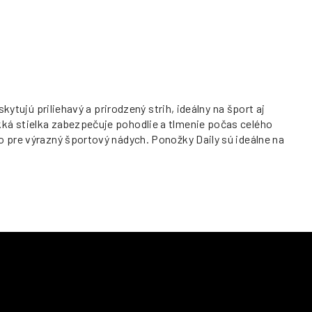
ytujú priliehavý a prirodzený strih, ideálny na šport aj
ká stielka zabezpečuje pohodlie a tlmenie počas celého
o pre výrazný športový nádych. Ponožky Daily sú ideálne na