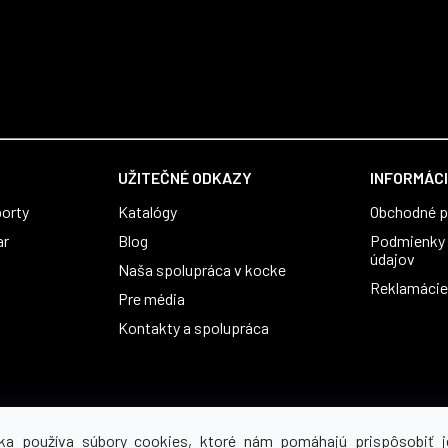
UŽITEČNÉ ODKAZY
INFORMÁCI
orty
Katalógy
Obchodné 
ar
Blog
Podmienky 
údajov
Naša spolupráca v kocke
Reklamácie 
Pre média
Kontakty a spolupráca
ka používa súbory cookies, ktoré nám pomáhajú prispôsobiť j