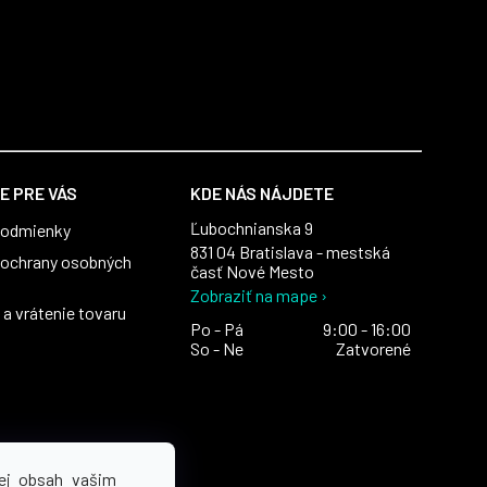
E PRE VÁS
KDE NÁS NÁJDETE
Ľubochnianska 9
podmienky
831 04 Bratislava - mestská
ochrany osobných
časť Nové Mesto
Zobraziť na mape ›
a vrátenie tovaru
Po - Pá
9:00 - 16:00
So - Ne
Zatvorené
ej obsah vašim