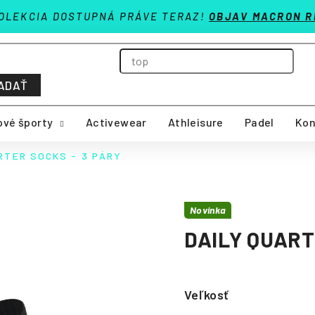
OLEKCIA DOSTUPNÁ PRÁVE TERAZ!
OBJAV MACRON R
ADAŤ
vé športy
Activewear
Athleisure
Padel
Kon
RTER SOCKS - 3 PÁRY
Novinka
DAILY QUART
Veľkosť