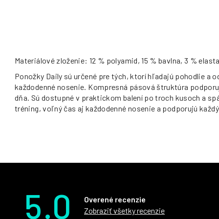
Materiálové zloženie: 12 % polyamid, 15 % bavlna, 3 % elast
Ponožky Daily sú určené pre tých, ktorí hľadajú pohodlie a od
každodenné nosenie. Kompresná pásová štruktúra podporuje 
dňa. Sú dostupné v praktickom balení po troch kusoch a spá
tréning, voľný čas aj každodenné nosenie a podporujú každý
5.0
Overené recenzie
Zobraziť všetky recenzie