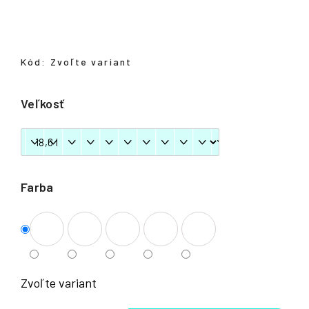
á
j
s
Kód:
Zvoľte variant
ť
?
Veľkosť
HĽADAŤ
Farba
Zvoľte variant