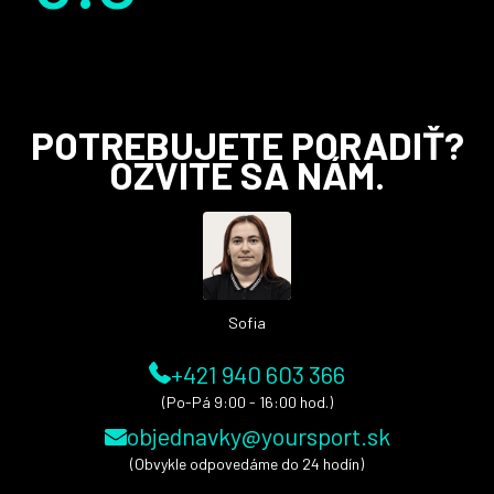
Z
POTREBUJETE PORADIŤ?
á
OZVITE SA NÁM.
p
ä
t
i
e
Sofia
+421 940 603 366
(Po-Pá 9:00 - 16:00 hod.)
objednavky@yoursport.sk
(Obvykle odpovedáme do 24 hodín)