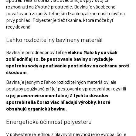
rozhodnutí na životné prostredie. Bavlna je všeobecne
považovaná za udržateľnejšiu tkaninu, ale nemusí to byť na
prvý pohľad. Polyester je tiež tkanina, ktorá môže byť
recyklovaná.
Ľahko rozložiteľný bavlnený materiál
Bavlna je prírodnéobnoviteľné
vlákno Malo by sa však
zohľadniť aj to, že pestovanie bavlny si vyžaduje
spotrebu vody a používanie pesticídov na ochranu proti
škodcom.
Bavlna je jedným z ľahko rozložiteľných materiálov, ale
postupy používané pri jej pestovaní a spracovaní sa rozvírili
o jej praveenvironmentálnej Z týchto dôvodov
spotrebitelia čoraz viac hľadajú výrobky, ktoré
obsahujú organickú bavlnu.
Energetická účinnosť polyesteru
V polyestere je jednou z hlavných nevýhod jeho výroba, čo je