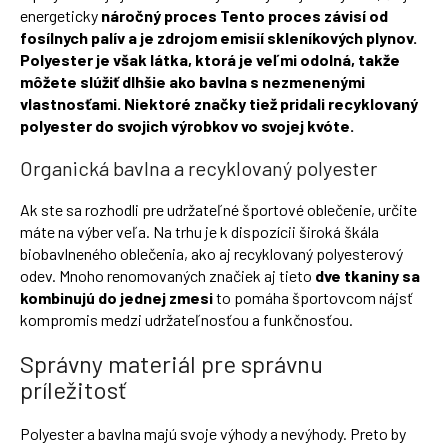
energeticky
náročný proces Tento proces závisí od
fosílnych palív a je zdrojom emisií skleníkových plynov.
Polyester je však látka, ktorá je veľmi odolná, takže
môžete slúžiť dlhšie ako bavlna s nezmenenými
vlastnosťami. Niektoré značky tiež pridali recyklovaný
polyester do svojich výrobkov vo svojej kvóte.
Organická bavlna a recyklovaný polyester
Ak ste sa rozhodli pre udržateľné športové oblečenie, určite
máte na výber veľa. Na trhu je k dispozícii široká škála
biobavlneného oblečenia, ako aj recyklovaný polyesterový
odev. Mnoho renomovaných značiek aj tieto
dve tkaniny sa
kombinujú do jednej zmesi
to pomáha športovcom nájsť
kompromis medzi udržateľnosťou a funkčnosťou.
Správny materiál pre správnu
príležitosť
Polyester a bavlna majú svoje výhody a nevýhody. Preto by