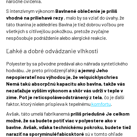
náročné cvičenia.
S intenzívnym výkonom
Bavlnené oblečenie je príliš
vhodné na
priliehavé rezy
, malo by sa vziať do úvahy, že
táto tkanina je adéledries Bavlna je tiež dobrou voľbou pre
všetkých s citlivejšou pokožkou, pretože zvyčajne
nespôsobuje podráždenie alebo alergické reakcie.
Ľahké a dobré odvádzanie vlhkosti
Polyester by sa pôvodne predával ako náhrada syntetického
hodvábu. Je preto prirodzenýľahký
a jemný Jeho
nepopierateľnou výhodou je, že velquicklyschries
Nemá takú absorpčnú kapacitu ako bavlna, takže vás
nezaťažuje vyšším výkonom a skôr vás udrží v teple v
zime. Pot je reticspoláveodstránený
z tela
, čo je ďalší
faktor, ktorý nielen prispieva k tepelnému
komfortu
.
Avšak, táto umelá fabrikanemá
príliš priedušné Je celkom
možné, že sa budete potiť viac v polyestere ako v
bavlne. Avšak, vďaka technickému pokroku, budete tiež
naraziť na sporyminuléfabicsktoré
sú v tomto ohľade