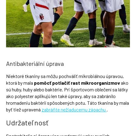
Antibakteriální úprava
Niektoré tkaniny sa môžu pochváliť mikrobiálnou úpravou,
ktorá by mala
pomôcť potlačiť rast mikroorganizmov
ako
sú huby, huby alebo baktérie. Pri športovom oblečení sa látky
ako polyester aplikujú len také úpravy, aby sa zabránilo
hromadeniu baktérií spôsobených potu. Táto tkanina by mala
byť tiež upravená
zabráňte nežiaducemu zápachu
.
Udržateľnosť
Spotrebitelia si čoraz viac uvedomujú vplyv svojich