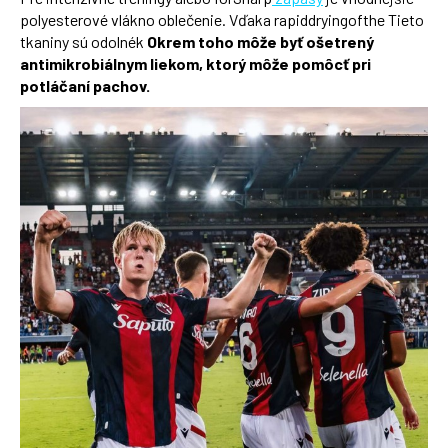
polyesterové vlákno oblečenie. Vďaka rapiddryingofthe
Tieto
tkaniny sú odolnék
Okrem toho môže byť ošetrený
antimikrobiálnym liekom, ktorý môže pomôcť pri
potláčaní pachov.