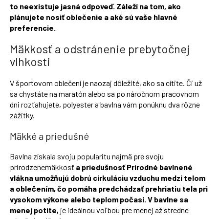
to neexistuje jasná odpoveď. Záleží na tom, ako
á
plánujete nosiť oblečenie a aké sú vaše hlavné
j
preferencie.
s
Mäkkosť a odstránenie prebytočnej
ť
vlhkosti
?
V športovom oblečení je naozaj dôležité, ako sa cítite. Či už
sa chystáte na maratón alebo sa po náročnom pracovnom
dni rozťahujete, polyester a bavlna vám ponúknu dva rôzne
zážitky.
HĽADAŤ
Mäkké a priedušné
Bavlna získala svoju popularitu najmä pre svoju
prirodzenemäkkosť
a priedušnosť Prírodné bavlnené
vlákna umožňujú dobrú cirkuláciu vzduchu medzi telom
a oblečením, čo pomáha predchádzať prehriatiu tela pri
vysokom výkone alebo teplom počasí. V bavlne
sa
menej potíte,
je ideálnou voľbou pre menej až stredne