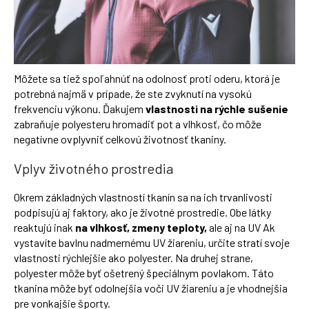
Môžete sa tiež spoľahnúť na odolnosť proti oderu, ktorá je
potrebná najmä v prípade, že ste zvyknutí na vysokú
frekvenciu výkonu. Ďakujem
vlastnosti na rýchle sušenie
zabraňuje polyesteru hromadiť pot a vlhkosť, čo môže
negatívne ovplyvniť celkovú životnosť tkaniny.
Vplyv životného prostredia
Okrem základných vlastností tkanín sa na ich trvanlivosti
podpisujú aj faktory, ako je životné prostredie. Obe látky
reaktujú inak
na vlhkosť, zmeny teploty,
ale aj na UV Ak
vystavíte bavlnu nadmernému UV žiareniu, určite stratí svoje
vlastnosti rýchlejšie ako polyester. Na druhej strane,
polyester môže byť ošetrený špeciálnym povlakom. Táto
tkanina môže byť odolnejšia voči UV žiareniu a je vhodnejšia
pre vonkajšie športy.