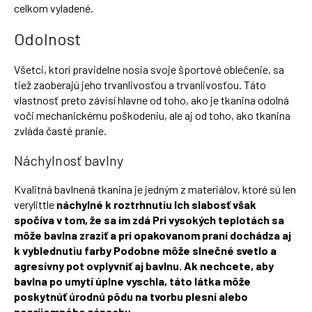
celkom vyladené.
Odolnost
Všetci, ktorí pravidelne nosia svoje športové oblečenie, sa
tiež zaoberajú jeho trvanlivosťou a trvanlivosťou. Táto
vlastnosť preto závisí hlavne od toho, ako je tkanina odolná
voči mechanickému poškodeniu, ale aj od toho, ako tkanina
zvláda časté pranie.
Náchylnosť bavlny
Kvalitná bavlnená tkanina je jedným z materiálov, ktoré sú len
verylittle
náchylné k roztrhnutiu Ich slabosť však
spočíva v tom, že sa im zdá
Pri vysokých teplotách sa
môže bavlna zraziť a
pri opakovanom praní dochádza aj
k vyblednutiu farby Podobne môže slnečné svetlo a
agresívny pot ovplyvniť aj bavlnu. Ak nechcete, aby
bavlna po umytí úplne vyschla, táto látka môže
poskytnúť úrodnú pôdu na tvorbu plesní alebo
nepríjemného zápachu.