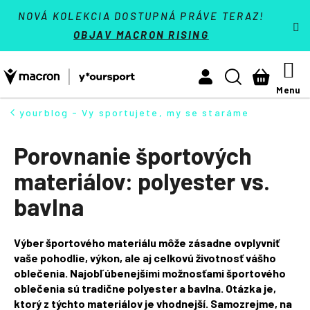
K
Prejsť
Tímové športy
NOVÁ KOLEKCIA DOSTUPNÁ PRÁVE TERAZ!
na
o
OBJAV MACRON RISING
Späť
Späť
obsah
š
Activewear
í
M
Č
Hľadať
Nákupn
Athleisure
k
o
košík
Padel
p
yourblog - Vy sportujete, my se staráme
o
Kontakt
t
Porovnanie športových
r
Prihlásiť sa
materiálov: polyester vs.
e
+421 940 603 366
b
bavlna
(Po-Pá 9:00 - 16:30 hod.)
u
Prihlásenie
j
Výber športového materiálu môže zásadne ovplyvniť
e
vaše pohodlie, výkon, ale aj celkovú životnosť vášho
t
oblečenia. Najobľúbenejšími možnosťami športového
oblečenia sú tradične polyester a bavlna. Otázka je,
e
ktorý z týchto materiálov je vhodnejší. Samozrejme, na
n