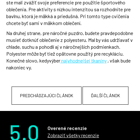
ste mali zvážiť svoje preferencie pre použitie športového
oblečenia. Pre aktivity s nízkou intenzitou sa rozhodnite pre
bavlnu, ktorá je mäkká a priedušná. Pri tomto type cvičenia
chcete byť sami v mäkkom oblečení.
Na druhej strane, pre náročné puzdro, budete pravdepodobne
musieť dotknúť oblečenie z polyesteru. Mal by vás udržiavať v
chlade, suchu a pohodlí aj v náročnejších podmienkach.
Polyester môže byť tiež opätovne použitý pre recykláciu.
Konečné slovo, kedyvýber
najvhodnejšej tkaniny
, však bude
nakoniec vy.
PREDCHÁDZAJÚCI ČLÁNOK
ĎALŠÍ ČLÁNOK
5.0
Overené recenzie
Zobraziť všetky recenzie