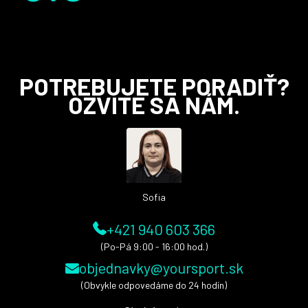
Z
POTREBUJETE PORADIŤ?
á
OZVITE SA NÁM.
p
ä
t
i
e
Sofia
+421 940 603 366
(Po-Pá 9:00 - 16:00 hod.)
objednavky@yoursport.sk
(Obvykle odpovedáme do 24 hodín)