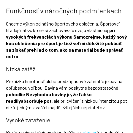
Funkčnosť v náročných podmienkach
Chceme výkon od nášho športového oblečenia. Športovci
hľadajú látky, ktoré si zachovávajú svoju vlastnícuaj
pri
vysokých frekvenciách výkonu Samozrejme, každý nový
kus oblečenia pre šport je tiež veľmi dôležité pokúsiť
sa získať prehľad o tom, ako sa materiál bude správať
ostro.
Nízká zátěž
Pre nízku hmotnosť alebo predzápasové zahriatie je bavlna
obľúbenou voľbou. Bavlna vám poskytne bezdostatočné
pohodlie Nevýhodou bavlny je, že ľahko
readilyabsorbuje
pot
, ale pri cvičení s nízkou intenzitou pot
nie je jedným z vašich najdôležitejších nepriateľov.
Vysoké zaťaženie
Pre intenzívne tréningy alebo forSharp
zápasy
je vhodnejšie