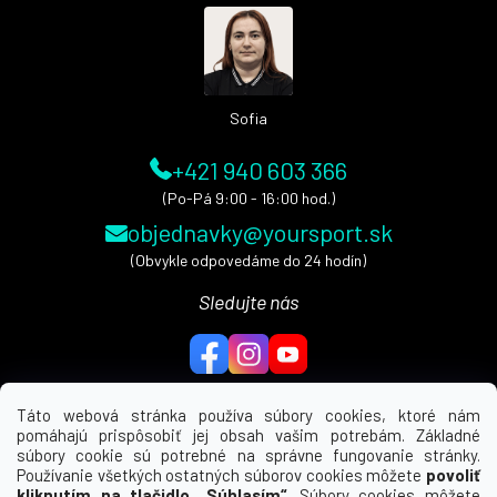
ä
t
i
e
Sofia
+421 940 603 366
(Po-Pá 9:00 - 16:00 hod.)
objednavky@yoursport.sk
(Obvykle odpovedáme do 24 hodín)
Sledujte nás
Táto webová stránka používa súbory cookies, ktoré nám
pomáhajú prispôsobiť jej obsah vašim potrebám. Základné
MENU
súbory cookie sú potrebné na správne fungovanie stránky.
Používanie všetkých ostatných súborov cookies môžete
povoliť
UŽITEČNÉ ODKAZY
kliknutím na tlačidlo „Súhlasím“
. Súbory cookies môžete