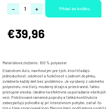
−
+
€39,96
Jednotková
cena:
Materiálové zloženie: 100 % polyester
S batohom Axis, navrhnutým pre tých, ktorí hľadajú
jednoduchosť, odolnosť a funkčnosť v jednom doplnku,
zvládnete každý deň bez problémov. Je vyrobený z odolného
polyesteru, má čistý, moderný dizajn a priestranné, ľahko
prístupné vrecká, ideálne na efektívne usporiadanie všetkých
vecí. Polstrované ramenné popruhy a ľahká konštrukcia
zabezpečujú pohodlie aj pri intenzívnom pohybe, zatiaľ čo
tón v tóne spracované logo Macron Hero podčiarkuje osobitý