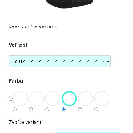
á
j
s
Kód:
Zvoľte variant
ť
?
Veľkosť
HĽADAŤ
Farba
Zvoľte variant