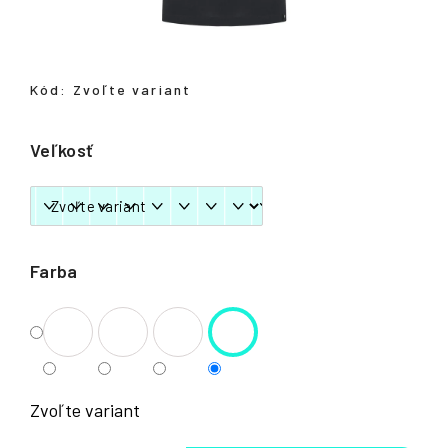
á
j
s
Kód:
Zvoľte variant
ť
?
Veľkosť
HĽADAŤ
Farba
Zvoľte variant