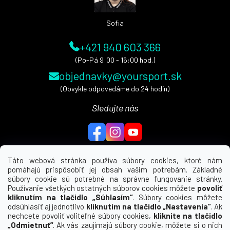
i
e
Sofia
+421 940 603 366
(Po-Pá 9:00 - 16:00 hod.)
objednavky@yoursport.sk
(Obvykle odpovedáme do 24 hodín)
Sledujte nás
Táto webová stránka používa súbory cookies, ktoré nám
pomáhajú prispôsobiť jej obsah vašim potrebám. Základné
MENU
súbory cookie sú potrebné na správne fungovanie stránky.
Používanie všetkých ostatných súborov cookies môžete
povoliť
UŽITEČNÉ ODKAZY
kliknutím na tlačidlo „Súhlasím“
. Súbory cookies môžete
odsúhlasiť aj jednotlivo
kliknutím na tlačidlo „Nastavenia“
. Ak
nechcete povoliť voliteľné súbory cookies,
kliknite na tlačidlo
INFORMÁCIE PRE VÁS
„Odmietnuť“
. Ak vás zaujímajú súbory cookie, môžete si o nich