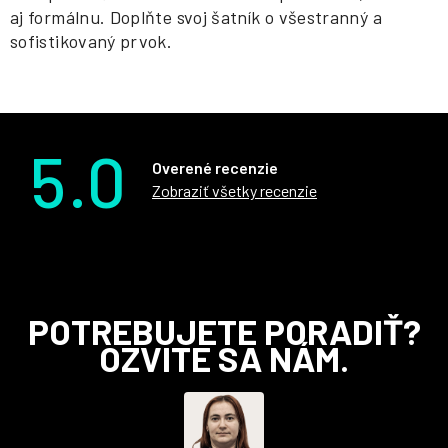
aj formálnu. Doplňte svoj šatník o všestranný a
sofistikovaný prvok.
5.0
Overené recenzie
Zobraziť všetky recenzie
Z
POTREBUJETE PORADIŤ?
á
OZVITE SA NÁM.
p
ä
t