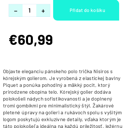
−
+
€60,99
Jednotková
cena:
Objavte eleganciu pánskeho polo trička Nisiros s
kórejským golierom. Je vyrobená z elastickej bavlny
Piquet a ponúka pohodlný a mäkký pocit, ktorý
prirodzene obopína telo. Kórejský golier dodáva
polokošeli nádych sofistikovanosti a je doplnený
tromi gombíkmi pre minimalistický štýl. Žakárové
pletené úpravy na golieri a rukávoch spolu s vyšitým
logom poskytujú exkluzívne detaily, vďaka ktorým je
táto polokošeľa ideálna na každú príležitosť, ležérnu