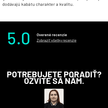
dodávajú kabátu charakter a kvalitu.
5.0
Overené recenzie
Zobraziť všetky recenzie
Z
POTREBUJETE PORADIŤ?
á
OZVITE SA NÁM.
p
ä
t
i