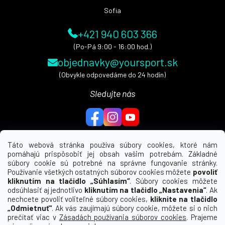
e
Sofia
+421 940 603 366
(Po-Pá 9:00 - 16:00 hod.)
objednavky@yoursport.sk
(Obvykle odpovedáme do 24 hodín)
Sledujte nás
Táto webová stránka používa súbory cookies, ktoré nám
pomáhajú prispôsobiť jej obsah vašim potrebám. Základné
MENU
súbory cookie sú potrebné na správne fungovanie stránky.
Používanie všetkých ostatných súborov cookies môžete
povoliť
UŽITEČNÉ ODKAZY
kliknutím na tlačidlo „Súhlasím“
. Súbory cookies môžete
odsúhlasiť aj jednotlivo
kliknutím na tlačidlo „Nastavenia“
. Ak
nechcete povoliť voliteľné súbory cookies,
kliknite na tlačidlo
INFORMÁCIE PRE VÁS
„Odmietnuť“
. Ak vás zaujímajú súbory cookie, môžete si o nich
prečítať viac v
Zásadách používania súborov cookies
. Prajeme
KDE NÁS NÁJDETE