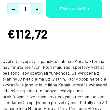
−
+
€112,72
Jednotková
cena:
Uvoľnite svoj štýl s pánskou mikinou Kanak, ktorá je
navrhnutá pre tých, ktorí majú radi športový vzhľad
bez toho, aby obetovali funkčnosť. Je vyrobená z
tkaniny Athletic a má úzky strih, ktorý obopína telo a
zvýrazňuje jeho línie. Mikina Kanak, ktorá je vybavená
odolným tepelne utesneným celozipsom a
praktickými reverznými nylonovými vreckami na zips,
je dokonalým spojencom pre voľný čas. Detaily ako 3D
gumené logo Macron Hero a tón v tóne pokryté švy