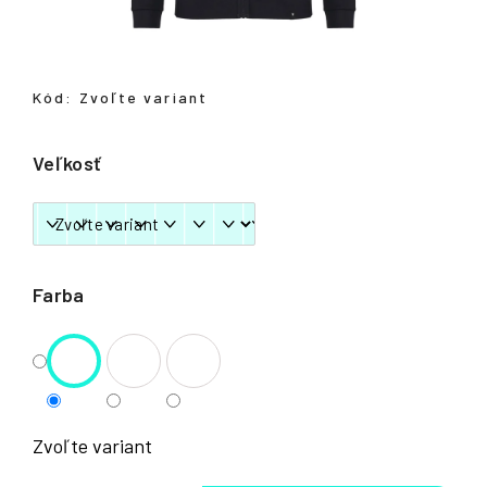
á
j
s
Kód:
Zvoľte variant
ť
?
Veľkosť
HĽADAŤ
Farba
Zvoľte variant