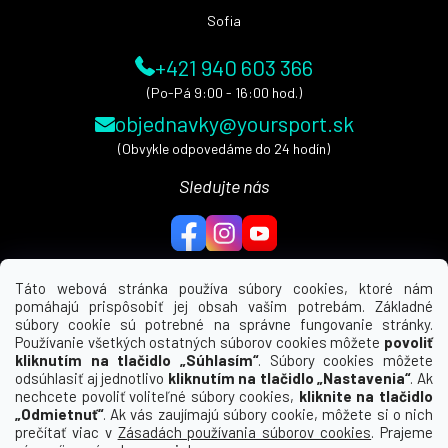
e
Sofia
+421 940 603 366
(Po-Pá 9:00 - 16:00 hod.)
objednavky@yoursport.sk
(Obvykle odpovedáme do 24 hodín)
Sledujte nás
Táto webová stránka používa súbory cookies, ktoré nám
pomáhajú prispôsobiť jej obsah vašim potrebám. Základné
MENU
súbory cookie sú potrebné na správne fungovanie stránky.
Používanie všetkých ostatných súborov cookies môžete
povoliť
UŽITEČNÉ ODKAZY
kliknutím na tlačidlo „Súhlasím“
. Súbory cookies môžete
odsúhlasiť aj jednotlivo
kliknutím na tlačidlo „Nastavenia“
. Ak
nechcete povoliť voliteľné súbory cookies,
kliknite na tlačidlo
INFORMÁCIE PRE VÁS
„Odmietnuť“
. Ak vás zaujímajú súbory cookie, môžete si o nich
prečítať viac v
Zásadách používania súborov cookies
. Prajeme
KDE NÁS NÁJDETE