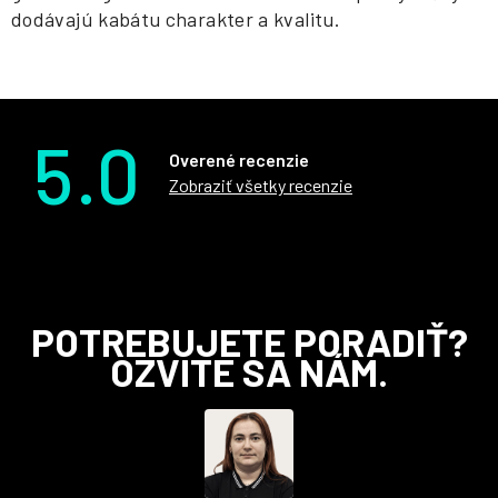
dodávajú kabátu charakter a kvalitu.
5.0
Overené recenzie
Zobraziť všetky recenzie
Z
POTREBUJETE PORADIŤ?
á
OZVITE SA NÁM.
p
ä
t
i