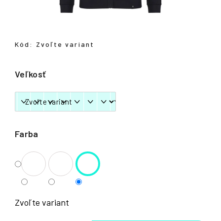
á
j
s
Kód:
Zvoľte variant
ť
?
Veľkosť
HĽADAŤ
Farba
Zvoľte variant