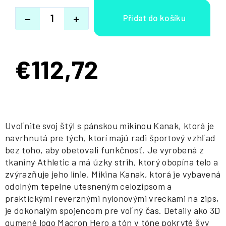
−
+
€112,72
Jednotková
cena:
Uvoľnite svoj štýl s pánskou mikinou Kanak, ktorá je
navrhnutá pre tých, ktorí majú radi športový vzhľad
bez toho, aby obetovali funkčnosť. Je vyrobená z
tkaniny Athletic a má úzky strih, ktorý obopína telo a
zvýrazňuje jeho línie. Mikina Kanak, ktorá je vybavená
odolným tepelne utesneným celozipsom a
praktickými reverznými nylonovými vreckami na zips,
je dokonalým spojencom pre voľný čas. Detaily ako 3D
gumené logo Macron Hero a tón v tóne pokryté švy